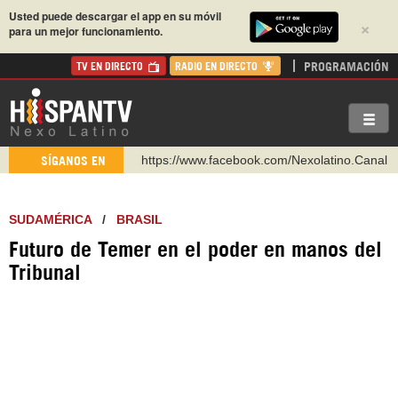
Usted puede descargar el app en su móvil
×
para un mejor funcionamiento.
PROGRAMACIÓN
TV EN DIRECTO
RADIO EN DIRECTO
https://www.facebook.com/Nexolatino.Canal
SÍGANOS EN
https://www.youtube.com/@nexo_latino
http://twitter.com/nexo_latino
SUDAMÉRICA
/
BRASIL
https://t.me/hispantvcanal
Futuro de Temer en el poder en manos del
https://urmedium.com/c/hispantv
Tribunal ‎
WhatsApp y Viber: +98 921 79 29 404
Instagram como: hispan_tv