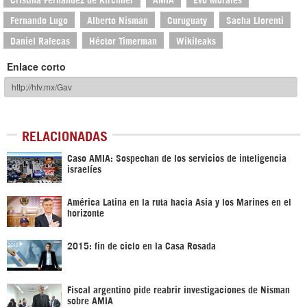
Fernando Lugo
Alberto Nisman
Curuguaty
Sacha Llorenti
Daniel Rafecas
Héctor Timerman
Wikileaks
Enlace corto
RELACIONADAS
Caso AMIA: Sospechan de los servicios de inteligencia
israelíes
América Latina en la ruta hacia Asia y los Marines en el
horizonte
2015: fin de ciclo en la Casa Rosada
Fiscal argentino pide reabrir investigaciones de Nisman
sobre AMIA