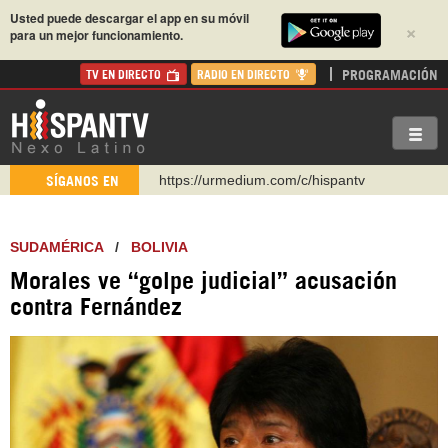
Usted puede descargar el app en su móvil
×
para un mejor funcionamiento.
PROGRAMACIÓN
TV EN DIRECTO
RADIO EN DIRECTO
https://urmedium.com/c/hispantv
SÍGANOS EN
WhatsApp y Viber: +98 921 79 29 404
Instagram como: hispan_tv
SUDAMÉRICA
/
BOLIVIA
https://www.facebook.com/Nexolatino.Canal
Morales ve “golpe judicial” acusación
https://www.youtube.com/@nexo_latino
contra Fernández
http://twitter.com/nexo_latino
https://t.me/hispantvcanal