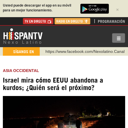
Usted puede descargar el app en su móvil
×
para un mejor funcionamiento.
PROGRAMACIÓN
TV EN DIRECTO
RADIO EN DIRECTO
https://www.facebook.com/Nexolatino.Canal
SÍGANOS EN
https://www.youtube.com/@nexo_latino
http://twitter.com/nexo_latino
ASIA OCCIDENTAL
https://t.me/hispantvcanal
Israel mira cómo EEUU abandona a
https://urmedium.com/c/hispantv
kurdos; ¿Quién será el próximo?
WhatsApp y Viber: +98 921 79 29 404
Instagram como: hispan_tv