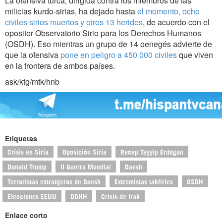
La ofensiva turca, dirigida contra los miembros de las
milicias kurdo-sirias, ha dejado hasta
el momento, ocho
civiles sirios muertos y otros 13 heridos
, de acuerdo con el
opositor Observatorio Sirio para los Derechos Humanos
(OSDH). Eso mientras un grupo de 14 oenegés advierte de
que la ofensiva
pone en peligro a 450 000 civiles
que viven
en la frontera de ambos países.
ask/ktg/mtk/hnb
Etiquetas
Crisis en Siria
Oposición Siria
Recep Tayyip Erdogan
Donald Trump
II Guerra Mundial
Daesh
Terroristas extranjeros de Daesh
Extremistas takfiríes
OSDH
Elecciones EEUU
DDHH
Crisis de Irak
Enlace corto