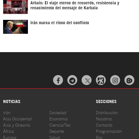
Arbaín: El viaje eterno de recuerdo, resistencia y
renacimiento del mensaje de Karbala
Irán marca el ritmo del conflicto



NOTICIAS
SECCIONES
Irán
Sociedad
Distribución
Asia Occidental
Economía
Nosotros
Asia y Oceanía
Ciencia/Tec
Contacto
África
Deporte
Programación
Europa
Salud
Rss