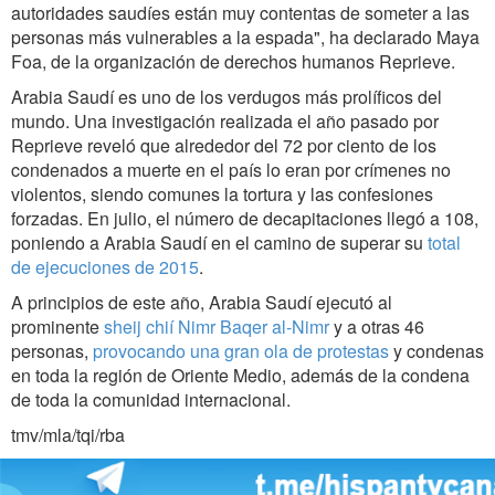
autoridades saudíes están muy contentas de someter a las
personas más vulnerables a la espada", ha declarado Maya
Foa, de la organización de derechos humanos Reprieve.
Arabia Saudí es uno de los verdugos más prolíficos del
mundo. Una investigación realizada el año pasado por
Reprieve reveló que alrededor del 72 por ciento de los
condenados a muerte en el país lo eran por crímenes no
violentos, siendo comunes la tortura y las confesiones
forzadas. En julio, el número de decapitaciones llegó a 108,
poniendo a Arabia Saudí en el camino de superar su
total
de ejecuciones de 2015
.
A principios de este año, Arabia Saudí ejecutó al
prominente
sheij chií Nimr Baqer al-Nimr
y a otras 46
personas,
provocando una gran ola de protestas
y condenas
en toda la región de Oriente Medio, además de la condena
de toda la comunidad internacional.
tmv/mla/tqi/rba