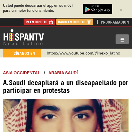
Usted puede descargar el app en su móvil
×
para un mejor funcionamiento.
PROGRAMACIÓN
TV EN DIRECTO
RADIO EN DIRECTO
https://www.youtube.com/@nexo_latino
SÍGANOS EN
http://twitter.com/nexo_latino
https://t.me/hispantvcanal
ASIA OCCIDENTAL
/
ARABIA SAUDÍ
https://urmedium.com/c/hispantv
A.Saudí decapitará a un discapacitado por
WhatsApp y Viber: +98 921 79 29 404
participar en protestas
Instagram como: hispan_tv
https://www.facebook.com/Nexolatino.Canal