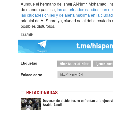
Aunque el hermano del sheij Al-Nimr, Mohamad, insi
de manera pacífica,
las autoridades saudíes han de
las ciudades chiíes y de alerta máxima en la ciudad
oriental de Al-Sharqiya, ciudad natal del ejecutado c
posibles disturbios.
zss/nii/
Etiquetas
Nimr Baqer al-Nimr
Ejecuciones
Enlace corto
RELACIONADAS
Decenas de disidentes se enfrentan a la ejecuc
Arabia Saudí