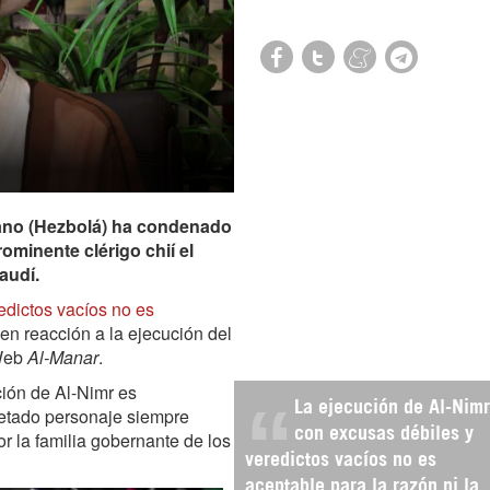
bano (Hezbolá) ha condenado
ominente clérigo chií el
audí.
edictos vacíos no es
en reacción a la ejecución del
 Web
Al-Manar
.
ción de Al-Nimr es
La ejecución de Al-Nimr
petado personaje siempre
con excusas débiles y
r la familia gobernante de los
veredictos vacíos no es
aceptable para la razón ni la