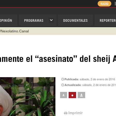
RADIO
OPINIÓN
PROGRAMAS
DOCUMENTALES
REPORTER
@nexo_latino
ino
ispantv
ente el “asesinato” del sheij A
1 79 29 404
v
/Nexolatino.Canal
sábado, 2 de enero de 2016
Publicada:
sábado, 2 de enero de 20
Actualizada:
•
A
A
Imprimir