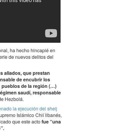
onal, ha hecho hincapié en
erie de nuevos delitos del
 aliados, que prestan
nsable de encubrir los
 pueblos de la región (…)
 régimen saudí, responsable
 de Hezbolá.
enado la ejecución del sheij
upremo Islámico Chií libanés,
icado que este acto
fue “una
”.