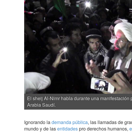
El sheij Al-Nimr habla durante una manifestació
Arabia Saudí.
Ignorando la
demanda pública
, las llamadas de gra
mundo y de las
entidades
pro derechos humanos,
e