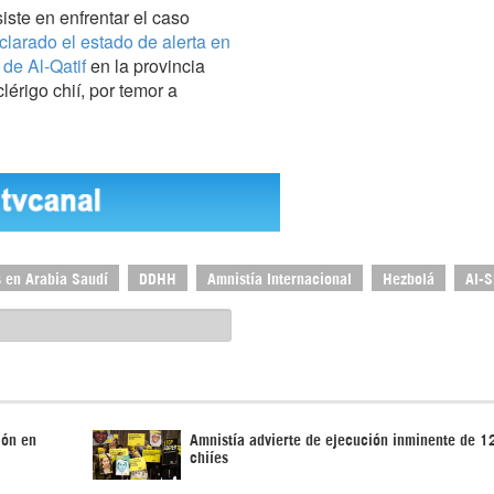
ste en enfrentar el caso
clarado el estado de alerta en
 de Al-Qatif
en la provincia
lérigo chií, por temor a
 en Arabia Saudí
DDHH
Amnistía Internacional
Hezbolá
Al-S
ión en
Amnistía advierte de ejecución inminente de 1
chiíes