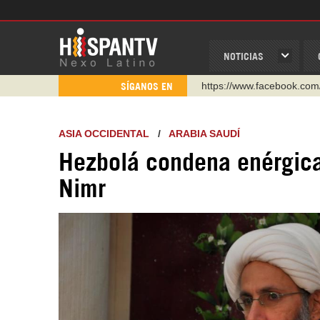
NOTICIAS
https://www.youtube.com/
SÍGANOS EN
http://twitter.com/nexo_lat
https://t.me/hispantvcanal
ASIA OCCIDENTAL
/
ARABIA SAUDÍ
https://urmedium.com/c/h
Hezbolá condena enérgicam
WhatsApp y Viber: +98 92
Nimr
Instagram como: hispan_t
https://www.facebook.com