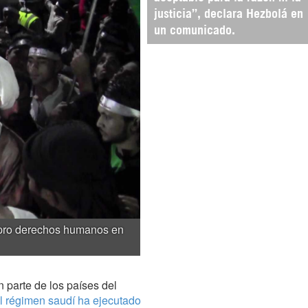
justicia”, declara Hezbolá en
un comunicado.
n pro derechos humanos en
n parte de los países del
l régimen saudí ha ejecutado