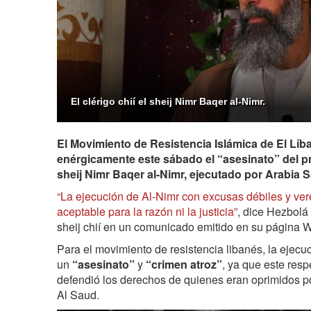
El clérigo chií el sheij Nimr Baqer al-Nimr.
El Movimiento de Resistencia Islámica de El Lí
enérgicamente este sábado el “asesinato” del pr
sheij Nimr Baqer al-Nimr, ejecutado por Arabia S
“La ejecución de Al-Nimr con excusas débiles y ver
aceptable para la razón ni la justicia”
, dice Hezbolá 
sheij chií en un comunicado emitido en su página
Para el movimiento de resistencia libanés, la ejecu
un
“asesinato”
y
“crimen atroz”
, ya que este res
defendió los derechos de quienes eran oprimidos po
Al Saud.