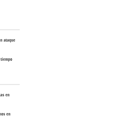
un ataque
 tiempo
tas en
nos en