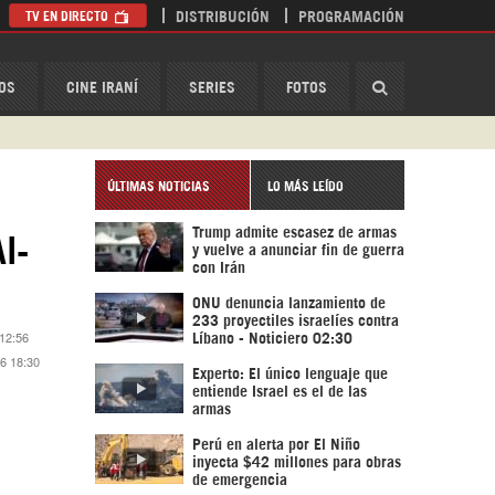
TV EN DIRECTO
DISTRIBUCIÓN
PROGRAMACIÓN
HispanTV
OS
CINE IRANÍ
SERIES
FOTOS
ÚLTIMAS NOTICIAS
LO MÁS LEÍDO
Trump admite escasez de armas
l-
y vuelve a anunciar fin de guerra
con Irán
ONU denuncia lanzamiento de
233 proyectiles israelíes contra
 12:56
Líbano - Noticiero 02:30
16 18:30
Experto: El único lenguaje que
entiende Israel es el de las
armas
Perú en alerta por El Niño
inyecta $42 millones para obras
de emergencia