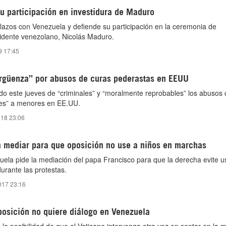
u participación en investidura de Maduro
s lazos con Venezuela y defiende su participación en la ceremonia de
sidente venezolano, Nicolás Maduro.
9 17:45
ergüenza” por abusos de curas pederastas en EEUU
do este jueves de “criminales” y “moralmente reprobables” los abusos
es” a menores en EE.UU.
018 23:06
 mediar para que oposición no use a niños en marchas
uela pide la mediación del papa Francisco para que la derecha evite u
durante las protestas.
017 23:16
posición no quiere diálogo en Venezuela