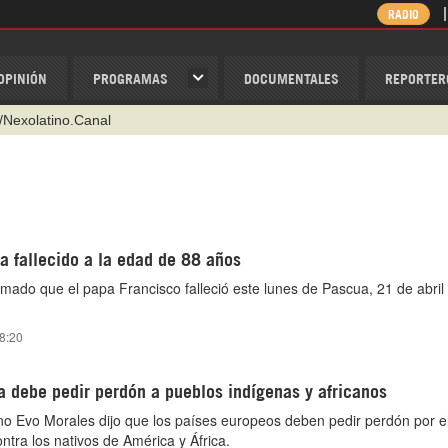
RADIO
OPINIÓN
PROGRAMAS
DOCUMENTALES
REPORTER
/Nexolatino.Canal
@nexo_latino
ino
ispantv
a fallecido a la edad de 88 años
1 79 29 404
mado que el papa Francisco falleció este lunes de Pascua, 21 de abril
v
 8:20
a debe pedir perdón a pueblos indígenas y africanos
ano Evo Morales dijo que los países europeos deben pedir perdón por el
ontra los nativos de América y África.