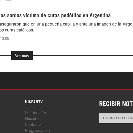
os sordos víctima de curas pedófilos en Argentina
 aseguraron que en una pequeña capilla y ante una imagen de la Virg
s curas católicos.
7 3:05
Ver más
S
HISPANTV
RECIBIR NOT
Distribución
Nosotros
Contacto
Programación