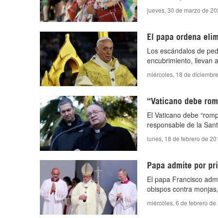
jueves, 30 de marzo de 20
El papa ordena elim
Los escándalos de pede
encubrimiento, llevan a
miércoles, 18 de diciembr
“Vaticano debe rom
El Vaticano debe “romp
responsable de la San
lunes, 18 de febrero de 2
Papa admite por pr
El papa Francisco admi
obispos contra monjas,
miércoles, 6 de febrero de