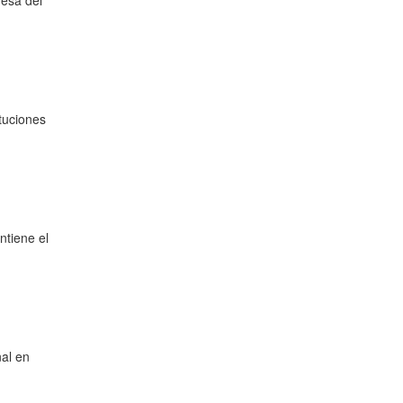
mesa del
tuciones
ntiene el
al en