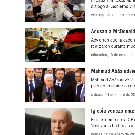
El papa Francisco abre 
diálogo al Gobierno y 
domingo, 30 de abril de 2
Acusan a McDonald’s
Advierten que la caden
realizaron durante muc
miércoles, 18 de enero de
Mahmud Abás advier
Mahmud Abás advirtió d
plan de trasladar su e
sábado, 14 de enero de 2
Iglesia venezolana:
El presidente de la CE
Venezuela ha fracasado
martes, 10 de enero de 20