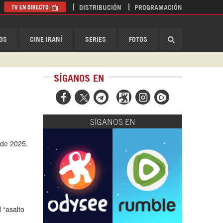
TV EN DIRECTO
DISTRIBUCIÓN
PROGRAMACIÓN
HispanTV
OS
CINE IRANÍ
SERIES
FOTOS
SÍGANOS EN



SÍGANOS EN
 de 2025,
 “asalto