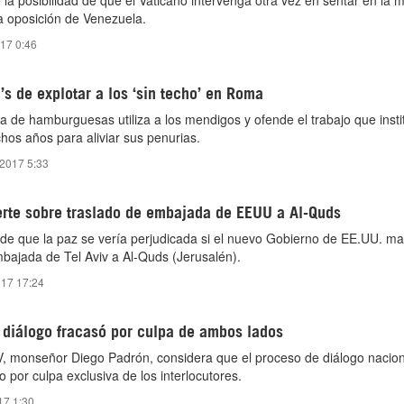
la posibilidad de que el Vaticano intervenga otra vez en sentar en la 
la oposición de Venezuela.
017 0:46
 de explotar a los ‘sin techo’ en Roma
a de hamburguesas utiliza a los mendigos y ofende el trabajo que insti
hos años para aliviar sus penurias.
 2017 5:33
te sobre traslado de embajada de EEUU a Al-Quds
e que la paz se vería perjudicada si el nuevo Gobierno de EE.UU. ma
mbajada de Tel Aviv a Al-Quds (Jerusalén).
017 17:24
 diálogo fracasó por culpa de ambos lados
V, monseñor Diego Padrón, considera que el proceso de diálogo nacion
 por culpa exclusiva de los interlocutores.
17 1:30