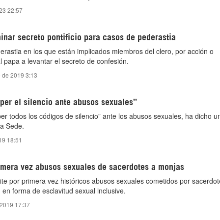
23 22:57
inar secreto pontificio para casos de pederastia
rastia en los que están implicados miembros del clero, por acción o
l papa a levantar el secreto de confesión.
e de 2019 3:13
per el silencio ante abusos sexuales”
er todos los códigos de silencio” ante los abusos sexuales, ha dicho un
ta Sede.
019 18:51
imera vez abusos sexuales de sacerdotes a monjas
te por primera vez históricos abusos sexuales cometidos por sacerdot
 en forma de esclavitud sexual inclusive.
 2019 17:37