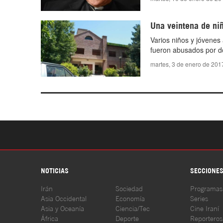
Una veintena de niñ
Varios niños y jóvenes
fueron abusados por do
martes, 3 de enero de 201
NOTICIAS
SECCIONE
Irán
Sociedad
Programas
Asia Occidental
Economía
Series
Asia y Oceanía
Ciencia/Tec
Cine Iraní
África
Deporte
Reporteros