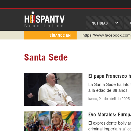
NOTICIAS
https://www.facebook.com
SÍGANOS EN
https://www.youtube.com/
http://twitter.com/nexo_lat
Santa Sede
https://t.me/hispantvcanal
https://urmedium.com/c/h
El papa Francisco h
WhatsApp y Viber: +98 92
La Santa Sede ha infor
Instagram como: hispan_t
a la edad de 88 años.
lunes, 21 de abril de 2025
Evo Morales: Europ
El expresidente bolivi
criminal imperialista” c