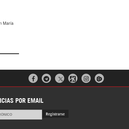
en María



ICIAS POR EMAIL
Registrarse