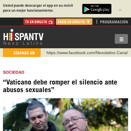
Usted puede descargar el app en su móvil
×
para un mejor funcionamiento.
PROGRAMACIÓN
TV EN DIRECTO
RADIO EN DIRECTO
https://www.facebook.com/Nexolatino.Canal
SÍGANOS EN
https://www.youtube.com/@nexo_latino
http://twitter.com/nexo_latino
SOCIEDAD
https://t.me/hispantvcanal
“Vaticano debe romper el silencio ante
https://urmedium.com/c/hispantv
abusos sexuales”
WhatsApp y Viber: +98 921 79 29 404
Instagram como: hispan_tv