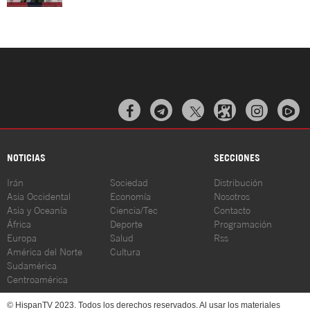



NOTICIAS
SECCIONES
Irán
Sociedad
Distribución
Asia Occidental
Economía
Nosotros
Asia y Oceanía
Ciencia/Tec
Contacto
África
Deporte
Programación
Europa
Salud
Rss
América del Norte
Cultura
Sudamérica
Centroamérica
© HispanTV 2023. Todos los derechos reservados. Al usar los materiales