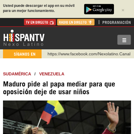
Usted puede descargar el app en su móvil
×
para un mejor funcionamiento.
PROGRAMACIÓN
TV EN DIRECTO
RADIO EN DIRECTO
https://www.facebook.com/Nexolatino.Canal
SÍGANOS EN
https://www.youtube.com/@nexo_latino
http://twitter.com/nexo_latino
SUDAMÉRICA
/
VENEZUELA
https://t.me/hispantvcanal
Maduro pide al papa mediar para que
https://urmedium.com/c/hispantv
oposición deje de usar niños
WhatsApp y Viber: +98 921 79 29 404
Instagram como: hispan_tv