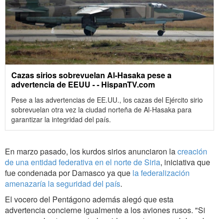
Cazas sirios sobrevuelan Al-Hasaka pese a
advertencia de EEUU - - HispanTV.com
Pese a las advertencias de EE.UU., los cazas del Ejército sirio
sobrevuelan otra vez la ciudad norteña de Al-Hasaka para
garantizar la integridad del país.
En marzo pasado, los kurdos sirios anunciaron la
creación
de una entidad federativa en el norte de Siria
, iniciativa que
fue condenada por Damasco ya que
la federalización
amenazaría la seguridad del país
.
El vocero del Pentágono además alegó que esta
advertencia concierne igualmente a los aviones rusos. "Si