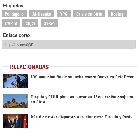
Etiquetas
Pentágono
Al-Hasaka
YPG
Crisis en Siria
Boeing
F/A-18
Sujoi
Su-24
Enlace corto
RELACIONADAS
FDS anuncian fin de su lucha contra Daesh en Deir Ezzor
Turquía y EEUU planean lanzar su 1ª operación conjunta
en Siria
Irán dice estar dispuesto a mediar entre Turquía y Rusia