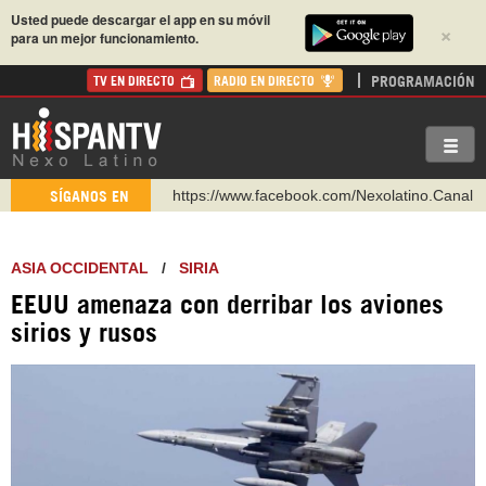
Usted puede descargar el app en su móvil
×
para un mejor funcionamiento.
PROGRAMACIÓN
TV EN DIRECTO
RADIO EN DIRECTO
https://www.facebook.com/Nexolatino.Canal
SÍGANOS EN
https://www.youtube.com/@nexo_latino
http://twitter.com/nexo_latino
ASIA OCCIDENTAL
/
SIRIA
https://t.me/hispantvcanal
EEUU amenaza con derribar los aviones
https://urmedium.com/c/hispantv
sirios y rusos
WhatsApp y Viber: +98 921 79 29 404
Instagram como: hispan_tv