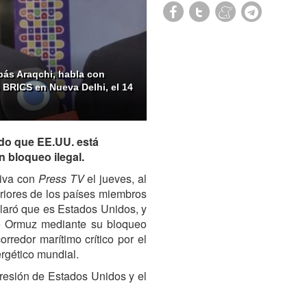
Abás Araqchi, habla con
s BRICS en Nueva Delhi, el 14
ado que EE.UU. está
 bloqueo ilegal.
siva con
Press TV
el jueves, al
riores de los países miembros
claró que es Estados Unidos, y
 de Ormuz mediante su bloqueo
rredor marítimo crítico por el
ergético mundial.
gresión de Estados Unidos y el