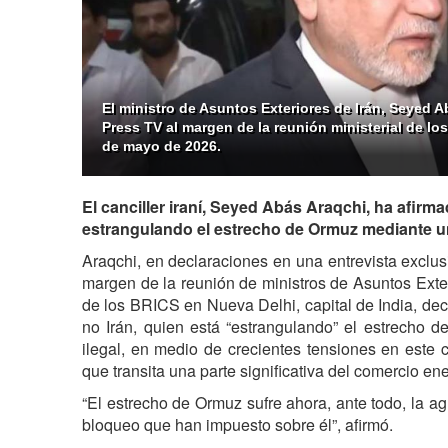
El ministro de Asuntos Exteriores de Irán, Seyed 
Press TV al margen de la reunión ministerial de lo
de mayo de 2026.
El canciller iraní, Seyed Abás Araqchi, ha afirm
estrangulando el estrecho de Ormuz mediante un
Araqchi, en declaraciones en una entrevista exclu
margen de la reunión de ministros de Asuntos Exte
de los BRICS en Nueva Delhi, capital de India, de
no Irán, quien está “estrangulando” el estrecho
ilegal, en medio de crecientes tensiones en este co
que transita una parte significativa del comercio en
“El estrecho de Ormuz sufre ahora, ante todo, la a
bloqueo que han impuesto sobre él”, afirmó.