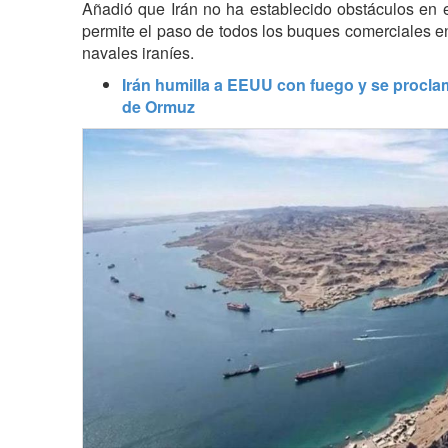
Añadió que Irán no ha establecido obstáculos en e
permite el paso de todos los buques comerciales e
navales iraníes.
Irán humilla a EEUU con fuego y se procla
de Ormuz