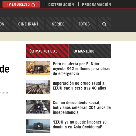
TV EN DIRECTO
DISTRIBUCIÓN
PROGRAMACIÓN
HispanTV
OS
CINE IRANÍ
SERIES
FOTOS
ÚLTIMAS NOTICIAS
LO MÁS LEÍDO
Perú en alerta por El Niño
 de
inyecta $42 millones para obras
de emergencia
Importación de crudo saudí a
EEUU cae a cero tras 40 años
 10:05
Con un descontento social,
bolivianos celebran 201 años de
independencia
‘EEUU ya no puede imponer su
dominio en Asia Occidental’