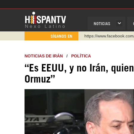
NOTICIAS
https://www.facebook.com
SÍGANOS EN
https://www.youtube.com/
http://twitter.com/nexo_lat
NOTICIAS DE IRÁN
/
POLÍTICA
https://t.me/hispantvcanal
“Es EEUU, y no Irán, quie
https://urmedium.com/c/h
Ormuz”
WhatsApp y Viber: +98 92
Instagram como: hispan_t