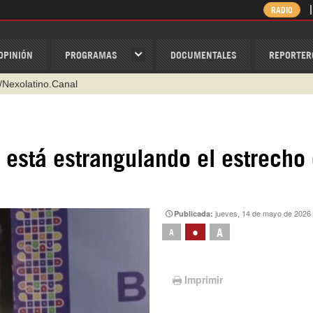
RADIO
OPINIÓN
PROGRAMAS
DOCUMENTALES
REPORTER
/Nexolatino.Canal
@nexo_latino
ino
n está estrangulando el estrecho
ispantv
1 79 29 404
v
jueves, 14 de mayo de 2026
Publicada:
•
A
A
Imprimir