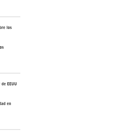
bre los
Irán pide “tolerancia cero” ante ataques
contra instalaciones nucleares | Detrás de
la Razón
los
r de EEUU
“Cobarde crimen de guerra”: Irán denuncia
dad en
ataque de EEUU a su hospital infantil |
Detrás de la Razón