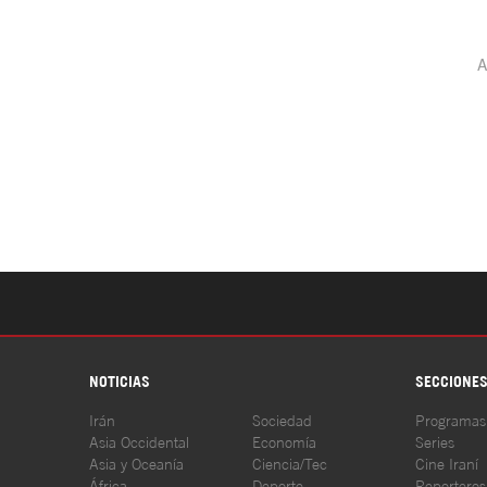
NOTICIAS
SECCIONE
Irán
Sociedad
Programas
Asia Occidental
Economía
Series
Asia y Oceanía
Ciencia/Tec
Cine Iraní
África
Deporte
Reporteros