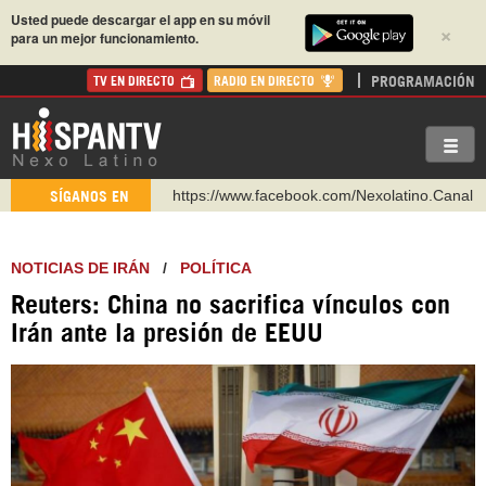
Usted puede descargar el app en su móvil
×
para un mejor funcionamiento.
PROGRAMACIÓN
TV EN DIRECTO
RADIO EN DIRECTO
https://www.facebook.com/Nexolatino.Canal
SÍGANOS EN
https://www.youtube.com/@nexo_latino
http://twitter.com/nexo_latino
NOTICIAS DE IRÁN
/
POLÍTICA
https://t.me/hispantvcanal
Reuters: China no sacrifica vínculos con
https://urmedium.com/c/hispantv
Irán ante la presión de EEUU
WhatsApp y Viber: +98 921 79 29 404
Instagram como: hispan_tv