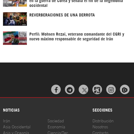
en la guerra de Corea y señala el fin de la hegemonía
occidental
REVERBERACIONES DE UNA DERROTA
Perfil: Mohsen Rezai, veterano comandante del CGRI y
nuevo máximo responsable de seguridad de Irán



NOTICIAS
SECCIONES
Irán
Sociedad
Distribución
Asia Occidental
Economía
Nosotros
Asia y Oceanía
Ciencia/Tec
Contacto