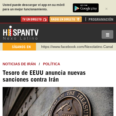
Usted puede descargar el app en su móvil
×
para un mejor funcionamiento.
PROGRAMACIÓN
TV EN DIRECTO
RADIO EN DIRECTO
https://www.facebook.com/Nexolatino.Canal
SÍGANOS EN
https://www.youtube.com/@nexo_latino
http://twitter.com/nexo_latino
NOTICIAS DE IRÁN
/
POLÍTICA
https://t.me/hispantvcanal
Tesoro de EEUU anuncia nuevas
https://urmedium.com/c/hispantv
sanciones contra Irán
WhatsApp y Viber: +98 921 79 29 404
Instagram como: hispan_tv