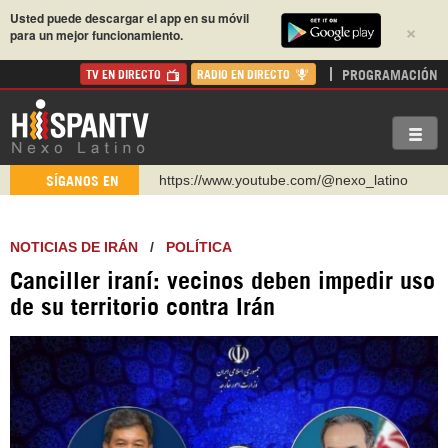
Usted puede descargar el app en su móvil
×
para un mejor funcionamiento.
PROGRAMACIÓN
TV EN DIRECTO
RADIO EN DIRECTO
https://www.youtube.com/@nexo_latino
SÍGANOS EN
http://twitter.com/nexo_latino
https://t.me/hispantvcanal
NOTICIAS DE IRÁN
/
POLÍTICA
https://urmedium.com/c/hispantv
Canciller iraní: vecinos deben impedir uso
WhatsApp y Viber: +98 921 79 29 404
de su territorio contra Irán
Instagram como: hispan_tv
https://www.facebook.com/Nexolatino.Canal