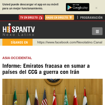
Usted puede descargar el app en su móvil
×
para un mejor funcionamiento.
PROGRAMACIÓN
TV EN DIRECTO
RADIO EN DIRECTO
https://www.facebook.com/Nexolatino.Canal
SÍGANOS EN
https://www.youtube.com/@nexo_latino
http://twitter.com/nexo_latino
ASIA OCCIDENTAL
https://t.me/hispantvcanal
Informe: Emiratos fracasa en sumar a
https://urmedium.com/c/hispantv
países del CCG a guerra con Irán
WhatsApp y Viber: +98 921 79 29 404
Instagram como: hispan_tv