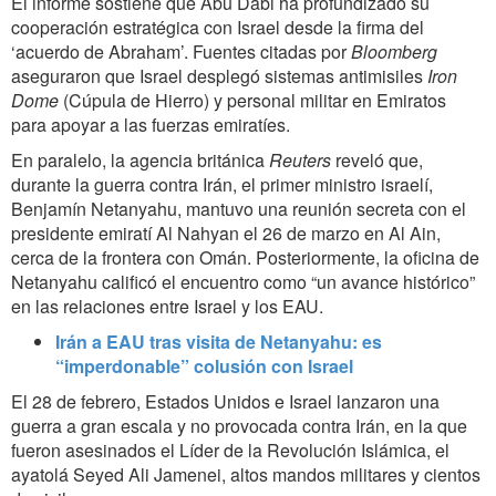
El informe sostiene que Abu Dabi ha profundizado su
cooperación estratégica con Israel desde la firma del
‘acuerdo de Abraham’. Fuentes citadas por
Bloomberg
aseguraron que Israel desplegó sistemas antimisiles
Iron
Dome
(Cúpula de Hierro) y personal militar en Emiratos
para apoyar a las fuerzas emiratíes.
En paralelo, la agencia británica
Reuters
reveló que,
durante la guerra contra Irán, el primer ministro israelí,
Benjamín Netanyahu, mantuvo una reunión secreta con el
presidente emiratí Al Nahyan el 26 de marzo en Al Ain,
cerca de la frontera con Omán. Posteriormente, la oficina de
Netanyahu calificó el encuentro como “un avance histórico”
en las relaciones entre Israel y los EAU.
Irán a EAU tras visita de Netanyahu: es
“imperdonable” colusión con Israel
El 28 de febrero, Estados Unidos e Israel lanzaron una
guerra a gran escala y no provocada contra Irán, en la que
fueron asesinados el Líder de la Revolución Islámica, el
ayatolá Seyed Ali Jamenei, altos mandos militares y cientos