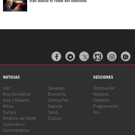
Irán marca el ritmo del conflicto



NOTICIAS
SECCIONES
Irán
Sociedad
Distribución
Asia Occidental
Economía
Nosotros
Asia y Oceanía
Ciencia/Tec
Contacto
África
Deporte
Programación
Europa
Salud
Rss
América del Norte
Cultura
Sudamérica
Centroamérica