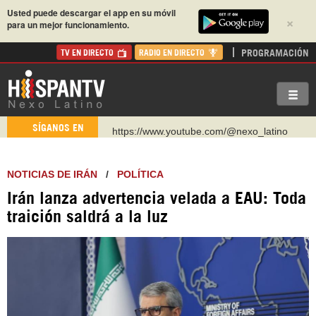
Usted puede descargar el app en su móvil
×
para un mejor funcionamiento.
PROGRAMACIÓN
TV EN DIRECTO
RADIO EN DIRECTO
https://www.youtube.com/@nexo_latino
SÍGANOS EN
http://twitter.com/nexo_latino
https://t.me/hispantvcanal
NOTICIAS DE IRÁN
/
POLÍTICA
https://urmedium.com/c/hispantv
Irán lanza advertencia velada a EAU: Toda
WhatsApp y Viber: +98 921 79 29 404
traición saldrá a la luz
Instagram como: hispan_tv
https://www.facebook.com/Nexolatino.Canal