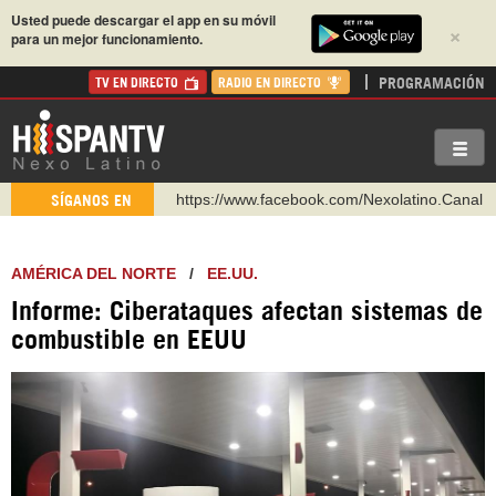
Usted puede descargar el app en su móvil
×
para un mejor funcionamiento.
PROGRAMACIÓN
TV EN DIRECTO
RADIO EN DIRECTO
https://www.facebook.com/Nexolatino.Canal
https://www.youtube.com/@nexo_latino
SÍGANOS EN
http://twitter.com/nexo_latino
https://t.me/hispantvcanal
AMÉRICA DEL NORTE
/
EE.UU.
https://urmedium.com/c/hispantv
Informe: Ciberataques afectan sistemas de
WhatsApp y Viber: +98 921 79 29 404
combustible en EEUU
Instagram como: hispan_tv