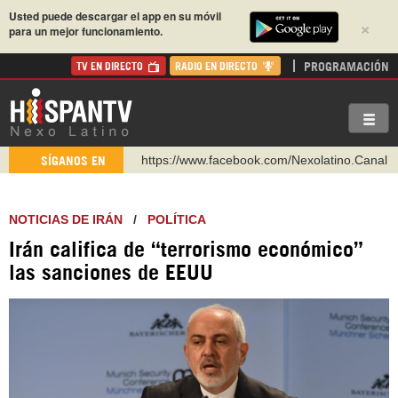
Usted puede descargar el app en su móvil
×
para un mejor funcionamiento.
PROGRAMACIÓN
TV EN DIRECTO
RADIO EN DIRECTO
https://www.facebook.com/Nexolatino.Canal
SÍGANOS EN
https://www.youtube.com/@nexo_latino
http://twitter.com/nexo_latino
NOTICIAS DE IRÁN
/
POLÍTICA
https://t.me/hispantvcanal
Irán califica de “terrorismo económico”
https://urmedium.com/c/hispantv
las sanciones de EEUU
WhatsApp y Viber: +98 921 79 29 404
Instagram como: hispan_tv