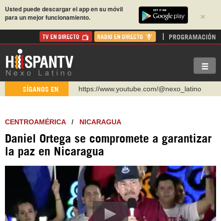
Usted puede descargar el app en su móvil
×
para un mejor funcionamiento.
PROGRAMACIÓN
TV EN DIRECTO
RADIO EN DIRECTO
https://www.youtube.com/@nexo_latino
SÍGANOS EN
http://twitter.com/nexo_latino
https://t.me/hispantvcanal
CENTROAMÉRICA
/
NICARAGUA
https://urmedium.com/c/hispantv
Daniel Ortega se compromete a garantizar
WhatsApp y Viber: +98 921 79 29 404
la paz en Nicaragua
Instagram como: hispan_tv
https://www.facebook.com/Nexolatino.Canal