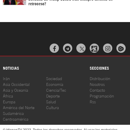
retroceso?



NOTICIAS
SECCIONES
Irán
Sociedad
Distribución
Asia Occidental
Economía
Nosotros
Asia y Oceanía
Ciencia/Tec
Contacto
África
Deporte
Programación
Europa
Salud
Rss
América del Norte
Cultura
Sudamérica
Centroamérica