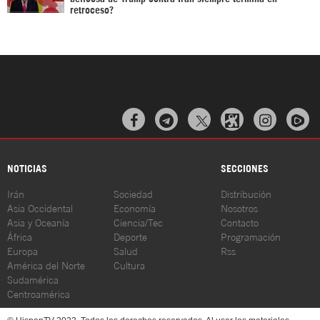
retroceso?



NOTICIAS
SECCIONES
Irán
Sociedad
Distribución
Asia Occidental
Economía
Nosotros
Asia y Oceanía
Ciencia/Tec
Contacto
África
Deporte
Programación
Europa
Salud
Rss
América del Norte
Cultura
Sudamérica
Centroamérica