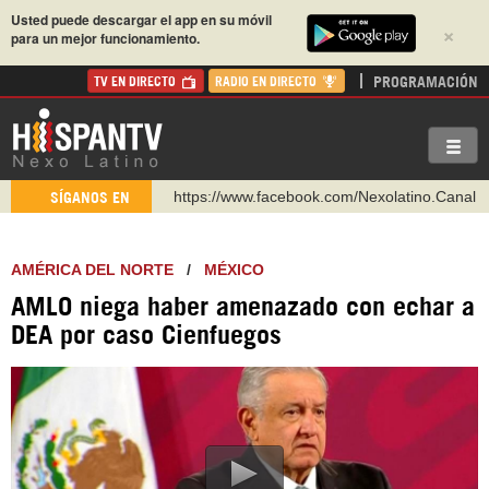
Usted puede descargar el app en su móvil
×
para un mejor funcionamiento.
PROGRAMACIÓN
TV EN DIRECTO
RADIO EN DIRECTO
https://www.facebook.com/Nexolatino.Canal
SÍGANOS EN
https://www.youtube.com/@nexo_latino
http://twitter.com/nexo_latino
AMÉRICA DEL NORTE
/
MÉXICO
https://t.me/hispantvcanal
AMLO niega haber amenazado con echar a
https://urmedium.com/c/hispantv
DEA por caso Cienfuegos
WhatsApp y Viber: +98 921 79 29 404
Instagram como: hispan_tv