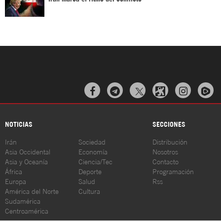



NOTICIAS
SECCIONES
Irán
Sociedad
Distribución
Asia Occidental
Economía
Nosotros
Asia y Oceanía
Ciencia/Tec
Contacto
África
Deporte
Programación
Europa
Salud
Rss
América del Norte
Cultura
Sudamérica
Centroamérica