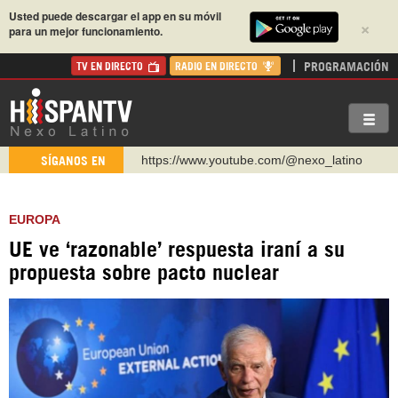
Usted puede descargar el app en su móvil
×
para un mejor funcionamiento.
PROGRAMACIÓN
TV EN DIRECTO
RADIO EN DIRECTO
https://www.youtube.com/@nexo_latino
SÍGANOS EN
http://twitter.com/nexo_latino
https://t.me/hispantvcanal
EUROPA
https://urmedium.com/c/hispantv
UE ve ‘razonable’ respuesta iraní a su
WhatsApp y Viber: +98 921 79 29 404
propuesta sobre pacto nuclear
Instagram como: hispan_tv
https://www.facebook.com/Nexolatino.Canal