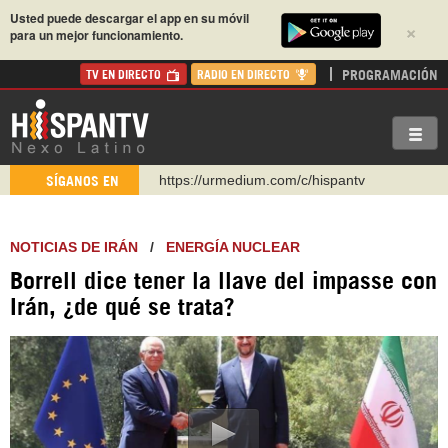
Usted puede descargar el app en su móvil
×
para un mejor funcionamiento.
PROGRAMACIÓN
TV EN DIRECTO
RADIO EN DIRECTO
https://urmedium.com/c/hispantv
SÍGANOS EN
WhatsApp y Viber: +98 921 79 29 404
Instagram como: hispan_tv
NOTICIAS DE IRÁN
/
ENERGÍA NUCLEAR
https://www.facebook.com/Nexolatino.Canal
Borrell dice tener la llave del impasse con
https://www.youtube.com/@nexo_latino
Irán, ¿de qué se trata?
http://twitter.com/nexo_latino
https://t.me/hispantvcanal