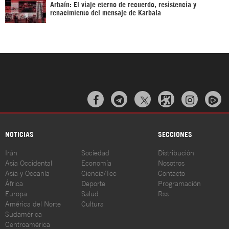
Arbaín: El viaje eterno de recuerdo, resistencia y
renacimiento del mensaje de Karbala



NOTICIAS
SECCIONES
Irán
Sociedad
Distribución
Asia Occidental
Economía
Nosotros
Asia y Oceanía
Ciencia/Tec
Contacto
África
Deporte
Programación
Europa
Salud
Rss
América del Norte
Cultura
Sudamérica
Centroamérica