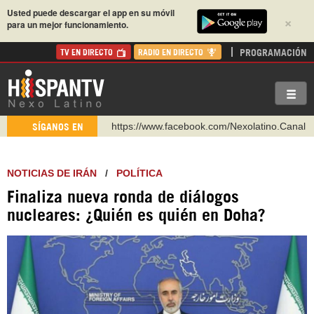
Usted puede descargar el app en su móvil
×
para un mejor funcionamiento.
PROGRAMACIÓN
TV EN DIRECTO
RADIO EN DIRECTO
https://www.facebook.com/Nexolatino.Canal
SÍGANOS EN
https://www.youtube.com/@nexo_latino
http://twitter.com/nexo_latino
NOTICIAS DE IRÁN
/
POLÍTICA
https://t.me/hispantvcanal
Finaliza nueva ronda de diálogos
https://urmedium.com/c/hispantv
nucleares: ¿Quién es quién en Doha?
WhatsApp y Viber: +98 921 79 29 404
Instagram como: hispan_tv