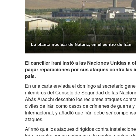
La planta nuclear de Natanz, en el centro de Irán.
El canciller iraní instó a las Naciones Unidas a o
pagar reparaciones por sus ataques contra las i
país.
En una carta enviada el domingo al secretario gene
miembros del Consejo de Seguridad de las Nacio
Abás Araqchi describió los recientes ataques contra
civiles de Irán como casos de crímenes de guerra y 
internacional, y añadió que Irán debe ser compensa
ataques.
Afirmó que los ataques dirigidos contra instalacion
Irán, y contra zonas cercanas a la central nuclear d