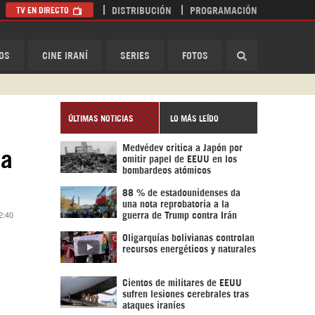
TV EN DIRECTO
DISTRIBUCIÓN
PROGRAMACIÓN
HispanTV
OS
CINE IRANÍ
SERIES
FOTOS
ÚLTIMAS NOTICIAS
LO MÁS LEÍDO
Medvédev critica a Japón por
 a
omitir papel de EEUU en los
bombardeos atómicos
88 % de estadounidenses da
una nota reprobatoria a la
2:40
guerra de Trump contra Irán
Oligarquías bolivianas controlan
recursos energéticos y naturales
Cientos de militares de EEUU
sufren lesiones cerebrales tras
ataques iraníes