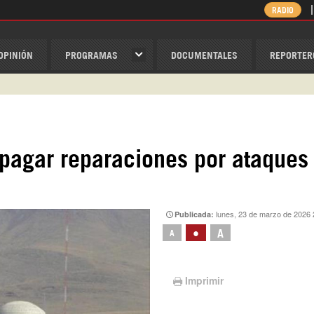
RADIO
OPINIÓN
PROGRAMAS
DOCUMENTALES
REPORTER
ispantv
1 79 29 404
v
/Nexolatino.Canal
 pagar reparaciones por ataques
@nexo_latino
ino
lunes, 23 de marzo de 2026 
Publicada:
•
A
A
Imprimir