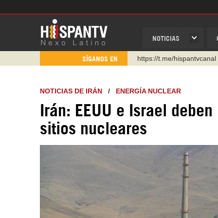
NOTICIAS
https://urmedium.com/c/h
SÍGANOS EN
WhatsApp y Viber: +98 92
Instagram como: hispan_t
NOTICIAS DE IRÁN
/
ENERGÍA NUCLEAR
https://www.facebook.com
Irán: EEUU e Israel deben
https://www.youtube.com/
sitios nucleares
http://twitter.com/nexo_lat
https://t.me/hispantvcanal