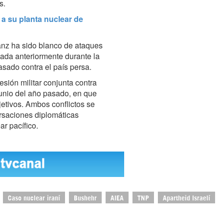
s.
 a su planta nuclear de
tanz ha sido blanco de ataques
cada anteriormente durante la
asado contra el país persa.
esión militar conjunta contra
 junio del año pasado, en que
bjetivos. Ambos conflictos se
saciones diplomáticas
r pacífico.
Caso nuclear iraní
Bushehr
AIEA
TNP
Apartheid Israelí