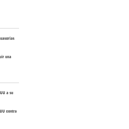
Irán pide “tolerancia cero” ante ataques
contra instalaciones nucleares | Detrás de
suasorias
la Razón
uir una
“Cobarde crimen de guerra”: Irán denuncia
EUU a su
ataque de EEUU a su hospital infantil |
Detrás de la Razón
EUU contra