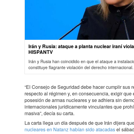
Irán y Rusia: ataque a planta nuclear iraní viol
HISPANTV
Irán y Rusia han coincidido en que el ataque a instalac
constituye flagrante violación del derecho internacional.
“El Consejo de Seguridad debe hacer cumplir sus r
respecto al régimen y, en consecuencia, exigir que e
posesión de armas nucleares y se adhiera sin demo
internacionales jurídicamente vinculantes que proh
masiva”, decía su carta.
La carta llega un día después de que Irán dijera qu
nucleares en Natanz habían sido atacadas
el sábad