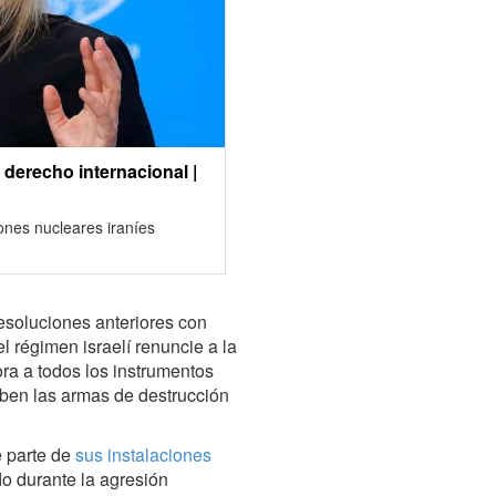
a derecho internacional |
iones nucleares iraníes
esoluciones anteriores con
l régimen israelí renuncie a la
ra a todos los instrumentos
íben las armas de destrucción
e parte de
sus instalaciones
o durante la agresión