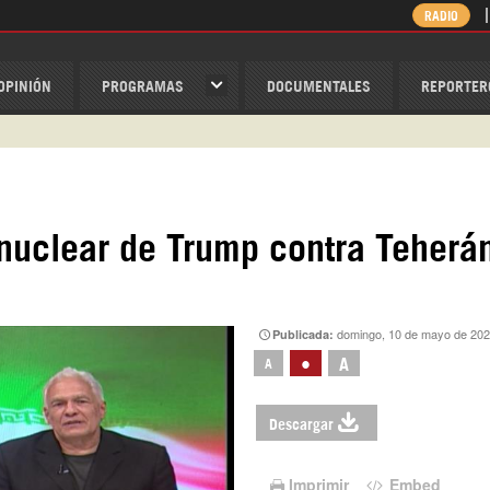
RADIO
OPINIÓN
PROGRAMAS
DOCUMENTALES
REPORTER
ispantv
1 79 29 404
v
nuclear de Trump contra Teherán
/Nexolatino.Canal
@nexo_latino
ino
domingo, 10 de mayo de 202
Publicada:
•
A
A
Descargar
Imprimir
Embed