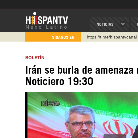
NOTICIAS
https://t.me/hispantvcanal
SÍGANOS EN
https://urmedium.com/c/h
WhatsApp y Viber: +98 92
BOLETÍN
Instagram como: hispan_t
Irán se burla de amenaza 
https://www.facebook.com
Noticiero 19:30
https://www.youtube.com/
http://twitter.com/nexo_lat