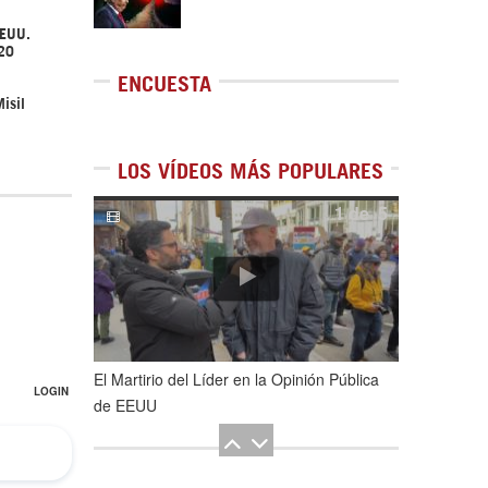
EEUU.
020
ENCUESTA
isil
LOS VÍDEOS MÁS POPULARES
1
de
5
El Martirio del Líder en la Opinión Pública
de EEUU