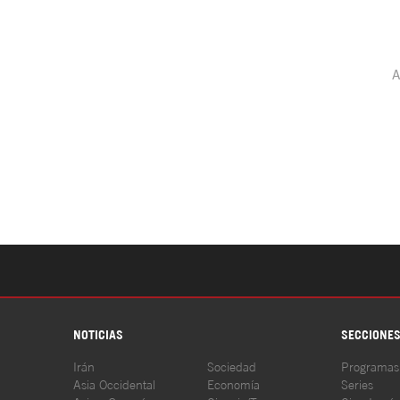
NOTICIAS
SECCIONE
Irán
Sociedad
Programas
Asia Occidental
Economía
Series