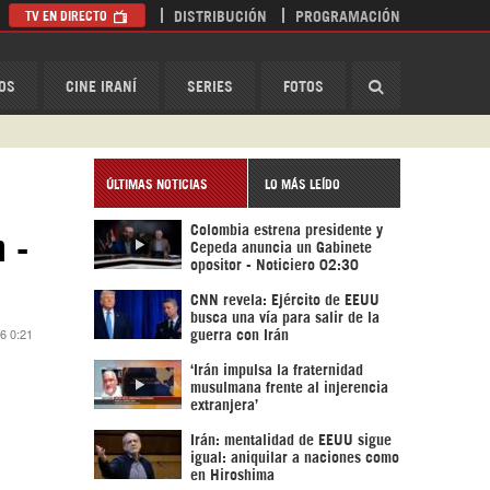
TV EN DIRECTO
DISTRIBUCIÓN
PROGRAMACIÓN
HispanTV
OS
CINE IRANÍ
SERIES
FOTOS
ÚLTIMAS NOTICIAS
LO MÁS LEÍDO
Colombia estrena presidente y
 -
Cepeda anuncia un Gabinete
opositor - Noticiero 02:30
CNN revela: Ejército de EEUU
busca una vía para salir de la
6 0:21
guerra con Irán
‘Irán impulsa la fraternidad
musulmana frente al injerencia
extranjera’
Irán: mentalidad de EEUU sigue
igual: aniquilar a naciones como
en Hiroshima