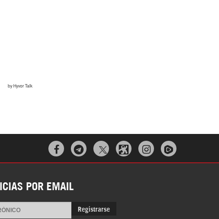
El Hombre eterno | Parte 2
CGRI de Irán asesta duros golpes a EEUU



con ataque simultáneo en Asia Occidental |
Detrás de la Razón
ICIAS POR EMAIL
Registrarse