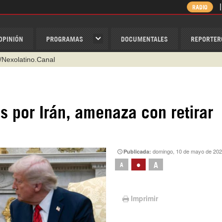
RADIO
OPINIÓN
PROGRAMAS
DOCUMENTALES
REPORTER
/Nexolatino.Canal
@nexo_latino
ino
s por Irán, amenaza con retirar
ispantv
1 79 29 404
v
domingo, 10 de mayo de 202
Publicada:
•
A
A
Imprimir