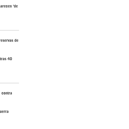
arecen ‘de
 reservas de
tras 40
 contra
uerra