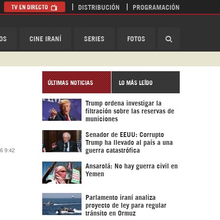
TV EN DIRECTO
DISTRIBUCIÓN
PROGRAMACIÓN
HispanTV
OS
CINE IRANÍ
SERIES
FOTOS
ÚLTIMAS NOTICIAS
LO MÁS LEÍDO
Trump ordena investigar la
filtración sobre las reservas de
municiones
Senador de EEUU: Corrupto
Trump ha llevado al país a una
6 9:42
guerra catastrófica
Ansarolá: No hay guerra civil en
Yemen
Parlamento iraní analiza
proyecto de ley para regular
tránsito en Ormuz