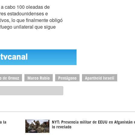
n a cabo 100 oleadas de
tares estadounidenses e
ivos, lo que finalmente obligó
fuego unilateral que sigue
o de Ormuz
Marco Rubio
Pentágono
Apartheid Israelí
a la
NYT: Presencia militar de EEUU en Afganistán 
lo revelado