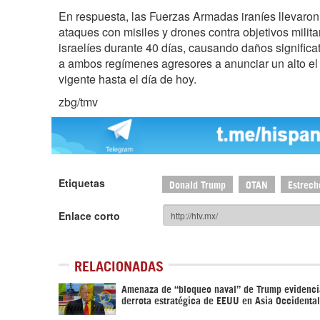
En respuesta, las Fuerzas Armadas iraníes llevaro
ataques con misiles y drones contra objetivos mili
israelíes durante 40 días, causando daños significat
a ambos regímenes agresores a anunciar un alto el 
vigente hasta el día de hoy.
zbg/tmv
Etiquetas
Donald Trump
OTAN
Estrech
Enlace corto
RELACIONADAS
Amenaza de “bloqueo naval” de Trump evidenci
derrota estratégica de EEUU en Asia Occidental