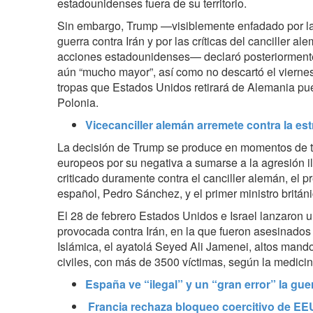
estadounidenses fuera de su territorio.
Sin embargo, Trump —visiblemente enfadado por la 
guerra contra Irán y por las críticas del canciller al
acciones estadounidenses— declaró posteriormente
aún “mucho mayor”, así como no descartó el viernes
tropas que Estados Unidos retirará de Alemania pu
Polonia.
Vicecanciller alemán arremete contra la est
La decisión de Trump se produce en momentos de t
europeos por su negativa a sumarse a la agresión ile
criticado duramente contra el canciller alemán, el 
español, Pedro Sánchez, y el primer ministro británi
El 28 de febrero Estados Unidos e Israel lanzaron 
provocada contra Irán, en la que fueron asesinados 
Islámica, el ayatolá Seyed Ali Jamenei, altos mando
civiles, con más de 3500 víctimas, según la medicina
España ve “ilegal” y un “gran error” la gu
Francia rechaza bloqueo coercitivo de EE