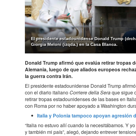
El presidente estadounidense Donald Trump (drcha.
Giorgia Meloni (izqda.) en la Casa Blanca.
Donald Trump afirmó que evalúa retirar tropas de 
Alemania, luego de que aliados europeos recha
la guerra contra Irán.
El presidente estadounidense Donald Trump afirmó 
con el diario italiano
Corriere della Sera
que sigue c
retirar tropas estadounidenses de las bases en Ital
con Roma por no haber apoyado a Washington durant
Italia y Polonia tampoco apoyan agresión 
“Italia no estuvo allí cuando la necesitábamos. Y yo
y también mi país”, alegó, dejando entrever tensione