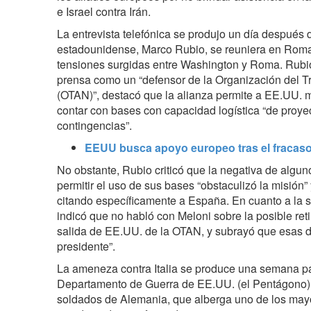
e Israel contra Irán.
La entrevista telefónica se produjo un día después 
estadounidense, Marco Rubio, se reuniera en Roma
tensiones surgidas entre Washington y Roma. Rubio
prensa como un “defensor de la Organización del Tr
(OTAN)”, destacó que la alianza permite a EE.UU. 
contar con bases con capacidad logística “de proye
contingencias”.
EEUU busca apoyo europeo tras el fracaso 
No obstante, Rubio criticó que la negativa de alg
permitir el uso de sus bases “obstaculizó la misión” 
citando específicamente a España. En cuanto a la si
indicó que no habló con Meloni sobre la posible ret
salida de EE.UU. de la OTAN, y subrayó que esas d
presidente”.
La ameneza contra Italia se produce una semana p
Departamento de Guerra de EE.UU. (el Pentágono) 
soldados de Alemania, que alberga uno de los may