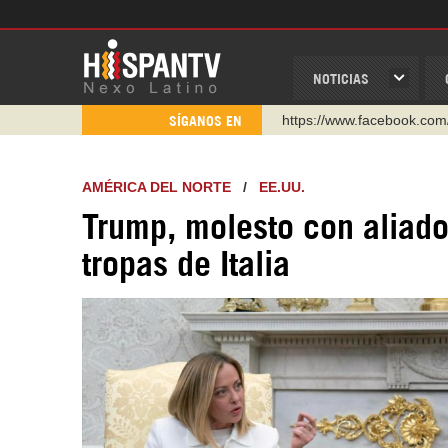
NOTICIAS
https://www.facebook.com
SÍGANOS EN
https://www.youtube.com/
http://twitter.com/nexo_lat
AMÉRICA DEL NORTE
/
EE.UU.
https://t.me/hispantvcanal
Trump, molesto con aliado
https://urmedium.com/c/h
tropas de Italia
WhatsApp y Viber: +98 92
Instagram como: hispan_t