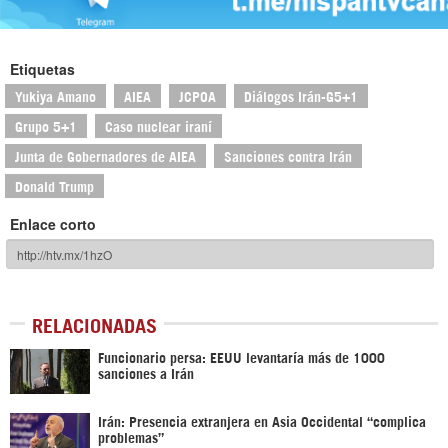
Etiquetas
Yukiya Amano
AIEA
JCPOA
Diálogos Irán-G5+1
Grupo 5+1
Caso nuclear iraní
Junta de Gobernadores de AIEA
Sanciones contra Irán
Donald Trump
Enlace corto
RELACIONADAS
Funcionario persa: EEUU levantaría más de 1000
sanciones a Irán
Irán: Presencia extranjera en Asia Occidental “complica
problemas”