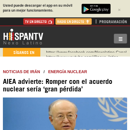
Usted puede descargar el app en su móvil
×
para un mejor funcionamiento.
PROGRAMACIÓN
TV EN DIRECTO
RADIO EN DIRECTO
https://www.youtube.com/@nexo_latino
SÍGANOS EN
http://twitter.com/nexo_latino
https://t.me/hispantvcanal
NOTICIAS DE IRÁN
/
ENERGÍA NUCLEAR
https://urmedium.com/c/hispantv
AIEA advierte: Romper con el acuerdo
WhatsApp y Viber: +98 921 79 29 404
nuclear sería ‘gran pérdida’
Instagram como: hispan_tv
https://www.facebook.com/Nexolatino.Canal