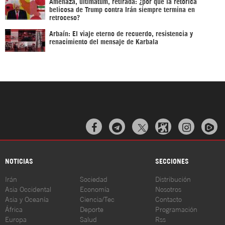
Amenaza, ultimátum, retirada: ¿por qué la retórica
belicosa de Trump contra Irán siempre termina en
retroceso?
Arbaín: El viaje eterno de recuerdo, resistencia y
renacimiento del mensaje de Karbala



NOTICIAS
SECCIONES
Irán
Sociedad
Distribución
Asia Occidental
Economía
Nosotros
Asia y Oceanía
Ciencia/Tec
Contacto
África
Deporte
Programación
Europa
Salud
Rss