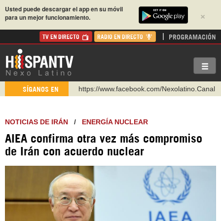
Usted puede descargar el app en su móvil
×
para un mejor funcionamiento.
PROGRAMACIÓN
TV EN DIRECTO
RADIO EN DIRECTO
https://www.facebook.com/Nexolatino.Canal
SÍGANOS EN
https://www.youtube.com/@nexo_latino
http://twitter.com/nexo_latino
NOTICIAS DE IRÁN
/
ENERGÍA NUCLEAR
https://t.me/hispantvcanal
AIEA confirma otra vez más compromiso
https://urmedium.com/c/hispantv
de Irán con acuerdo nuclear
WhatsApp y Viber: +98 921 79 29 404
Instagram como: hispan_tv