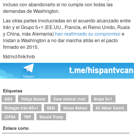
incluso con abandonarlo si no cumple con todas las
demandas de Washington.
Las otras partes involucradas en el acuerdo alcanzado entre
Irán y el Grupo 5+1 (EE.UU., Francia, el Reino Unido, Rusia
y China, más Alemania)
han reafirmado su compromiso
e
instan a Washington a no dar marcha atrás en el pacto
firmado en 2015.
fdd/ncl/fmk/hnb
Etiquetas
AIEA
Yukiya Amano
Caso nuclear iraní
Grupo 5+1
Diálogos Irán-G5+1
OEAI
Hasan Rohani
Ali Akbar Salehi
JCPOA
TNP
Donald Trump
Enlace corto