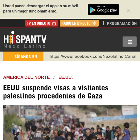
Usted puede descargar el app en su móvil
×
para un mejor funcionamiento.
PROGRAMACIÓN
TV EN DIRECTO
RADIO EN DIRECTO
https://www.facebook.com/Nexolatino.Canal
SÍGANOS EN
https://www.youtube.com/@nexo_latino
http://twitter.com/nexo_latino
AMÉRICA DEL NORTE
/
EE.UU.
https://t.me/hispantvcanal
EEUU suspende visas a visitantes
https://urmedium.com/c/hispantv
palestinos procedentes de Gaza
WhatsApp y Viber: +98 921 79 29 404
Instagram como: hispan_tv