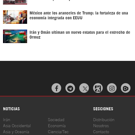
México ante los aranceles de Trump: la fortaleza de una
economía integrada con EEUU
Irán y Omán ultiman un nuevo estatus para el estrecho de
Ormuz



NOTICIAS
SECCIONES
Irán
Sociedad
Distribución
Asia Occidental
Economía
Nosotros
Asia y Oceanía
Ciencia/Tec
Contacto