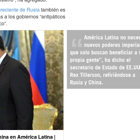
creciente de Rusia
también es
a los gobiernos “antipáticos
co”.
América Latina no neces
nuevos poderes imperia
que solo buscan beneficiar a 
propia gente”, ha dicho el
secretario de Estado de EE.UU
Rex Tillerson, refiriéndose a
Rusia y China.
ina en América Latina |