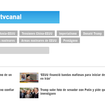
Rusia-EEUU
Tensiones China-EEUU
Imperialismo
Donald Trump
s nucleares
Armas nucleares de EEUU
Pentágono
smo de un
‘EEUU financió bandas mafiosas para iniciar d
en Irán’
no confiar
Trump sube foto de senador con Putin y pide qu
investiguen