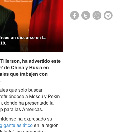
frece un discurso en la
018.
Tillerson, ha advertido este
te’ de China y Rusia en
ales que trabajen con
.
ales que solo buscan
 refiriéndose a Moscú y Pekín
n, donde ha presentado la
p para las Américas.
unidense ha expresado su
gigante asiático
en la región
isferio”, ha agregado.