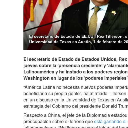
El secretario de Estado de EE.UU., Rex Tillerson, o
Universidad de Texas en Austin, 1 de febrero de 2
El secretario de Estado de Estados Unidos, Rex 
jueves sobre la ‘presencia creciente’ y ‘alarman
Latinoamérica y ha instado a los poderes region
Washington en lugar de los ‘poderes imperiales’
“América Latina no necesita nuevos poderes imperi
beneficiar a su propia gente”, ha afirmado Tillerson
en un discurso en la Universidad de Texas en Austi
estrategia del Gobierno del presidente Donald Trum
Respecto a China, el jefe de la Diplomacia estado
preocupación sobre el terreno que
está ganando el 
latinoamericana. “No tiene que ser el futuro del hem