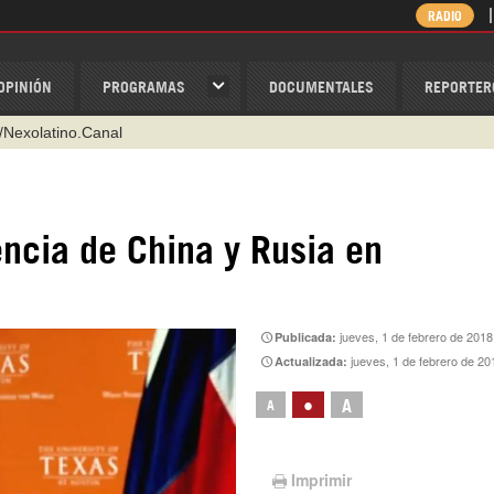
RADIO
OPINIÓN
PROGRAMAS
DOCUMENTALES
REPORTER
/Nexolatino.Canal
@nexo_latino
ino
ispantv
ncia de China y Rusia en
1 79 29 404
v
jueves, 1 de febrero de 2018
Publicada:
jueves, 1 de febrero de 20
Actualizada:
•
A
A
Imprimir