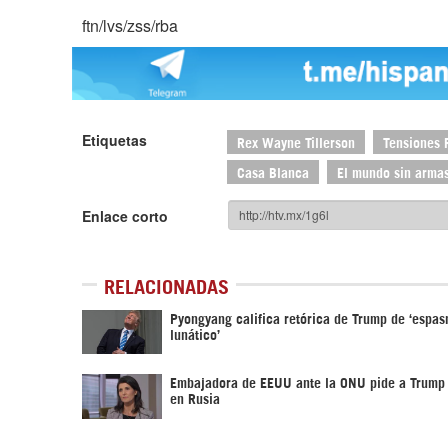
ftn/lvs/zss/rba
Etiquetas
Rex Wayne Tillerson
Tensiones 
Casa Blanca
El mundo sin arma
Enlace corto
RELACIONADAS
Pyongyang califica retórica de Trump de ‘espa
lunático’
Embajadora de EEUU ante la ONU pide a Trump 
en Rusia