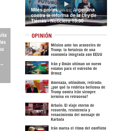
Miles protestan en Argentina
contra la reforma de la Ley de
Tierras - Noticiero 13:30
ita
OPINIÓN
les
México ante los aranceles de
su
Trump: la fortaleza de una
economía integrada con EEUU
.,
Irán y Omán ultiman un nuevo
estatus para el estrecho de
Ormuz
Amenaza, ultimátum, retirada:
¿por qué la retórica belicosa de
Trump contra Irán siempre
termina en retroceso?
Arbaín: El viaje eterno de
recuerdo, resistencia y
renacimiento del mensaje de
Karbala
Irán marca el ritmo del conflicto