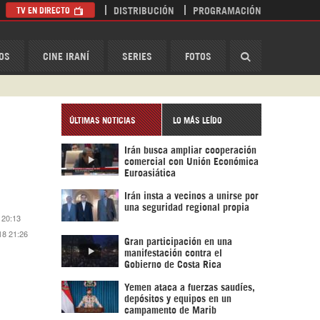
TV EN DIRECTO
DISTRIBUCIÓN
PROGRAMACIÓN
HispanTV
OS
CINE IRANÍ
SERIES
FOTOS
ÚLTIMAS NOTICIAS
LO MÁS LEÍDO
Irán busca ampliar cooperación
comercial con Unión Económica
Euroasiática
Irán insta a vecinos a unirse por
una seguridad regional propia
 20:13
18 21:26
Gran participación en una
manifestación contra el
Gobierno de Costa Rica
Yemen ataca a fuerzas saudíes,
depósitos y equipos en un
campamento de Marib