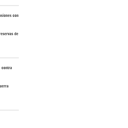
nsiones con
¿Cómo será el Golfo Pérsico sin EEUU?
 reservas de
 contra
Irán pide “tolerancia cero” ante ataques
contra instalaciones nucleares | Detrás de
la Razón
uerra