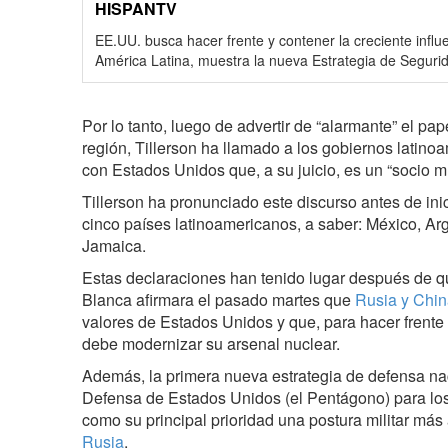
HISPANTV
EE.UU. busca hacer frente y contener la creciente influ
América Latina, muestra la nueva Estrategia de Seguri
Por lo tanto, luego de advertir de “alarmante” el p
región, Tillerson ha llamado a los gobiernos latin
con Estados Unidos que, a su juicio, es un “socio m
Tillerson ha pronunciado este discurso antes de inic
cinco países latinoamericanos, a saber: México, Ar
Jamaica.
Estas declaraciones han tenido lugar después de qu
Blanca afirmara el pasado martes que
Rusia y Chi
valores de Estados Unidos y que, para hacer frent
debe modernizar su arsenal nuclear.
Además, la primera nueva estrategia de defensa n
Defensa de Estados Unidos (el Pentágono) para lo
como su principal prioridad una postura militar más
Rusia
.