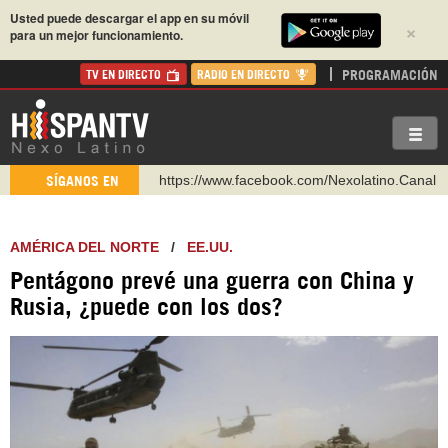
Usted puede descargar el app en su móvil
×
para un mejor funcionamiento.
PROGRAMACIÓN
TV EN DIRECTO
RADIO EN DIRECTO
https://www.facebook.com/Nexolatino.Canal
SÍGANOS EN
https://www.youtube.com/@nexo_latino
http://twitter.com/nexo_latino
AMÉRICA DEL NORTE
/
EE.UU.
https://t.me/hispantvcanal
Pentágono prevé una guerra con China y
https://urmedium.com/c/hispantv
Rusia, ¿puede con los dos?
WhatsApp y Viber: +98 921 79 29 404
Instagram como: hispan_tv