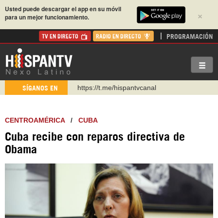
Usted puede descargar el app en su móvil
×
para un mejor funcionamiento.
PROGRAMACIÓN
TV EN DIRECTO
RADIO EN DIRECTO
https://t.me/hispantvcanal
SÍGANOS EN
https://urmedium.com/c/hispantv
WhatsApp y Viber: +98 921 79 29 404
CENTROAMÉRICA
/
CUBA
Instagram como: hispan_tv
Cuba recibe con reparos directiva de
https://www.facebook.com/Nexolatino.Canal
Obama
https://www.youtube.com/@nexo_latino
http://twitter.com/nexo_latino