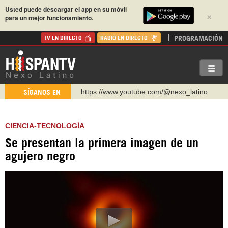
Usted puede descargar el app en su móvil
×
para un mejor funcionamiento.
PROGRAMACIÓN
TV EN DIRECTO
RADIO EN DIRECTO
https://www.youtube.com/@nexo_latino
SÍGANOS EN
http://twitter.com/nexo_latino
https://t.me/hispantvcanal
CIENCIA-TECNOLOGÍA
https://urmedium.com/c/hispantv
Se presentan la primera imagen de un
WhatsApp y Viber: +98 921 79 29 404
agujero negro
Instagram como: hispan_tv
https://www.facebook.com/Nexolatino.Canal