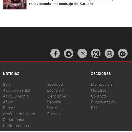
renacimiento del mensaje de Karbala



NOTICIAS
SECCIONES
Irán
Sociedad
Distribución
Asia Occidental
Economía
Nosotros
Asia y Oceanía
Ciencia/Tec
Contacto
África
Deporte
Programación
Europa
Salud
Rss
América del Norte
Cultura
Sudamérica
Centroamérica