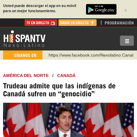
Usted puede descargar el app en su móvil
×
para un mejor funcionamiento.
PROGRAMACIÓN
TV EN DIRECTO
RADIO EN DIRECTO
https://www.facebook.com/Nexolatino.Canal
SÍGANOS EN
https://www.youtube.com/@nexo_latino
http://twitter.com/nexo_latino
AMÉRICA DEL NORTE
/
CANADÁ
https://t.me/hispantvcanal
Trudeau admite que las indígenas de
https://urmedium.com/c/hispantv
Canadá sufren un “genocidio”
WhatsApp y Viber: +98 921 79 29 404
Instagram como: hispan_tv