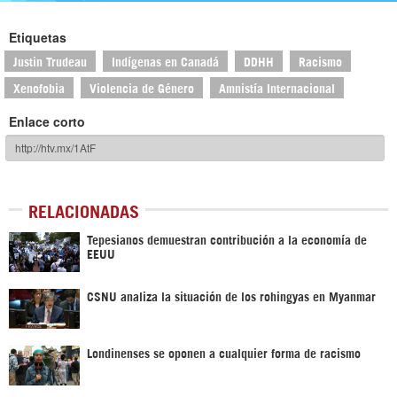
Etiquetas
Justin Trudeau
Indígenas en Canadá
DDHH
Racismo
Xenofobia
Violencia de Género
Amnistía Internacional
Enlace corto
RELACIONADAS
Tepesianos demuestran contribución a la economía de
EEUU
CSNU analiza la situación de los rohingyas en Myanmar
Londinenses se oponen a cualquier forma de racismo