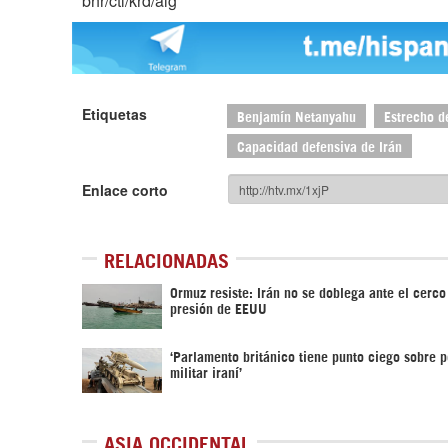
bhr/ctl/krd/alg
Etiquetas
Benjamín Netanyahu
Estrecho d
Capacidad defensiva de Irán
Enlace corto
RELACIONADAS
Ormuz resiste: Irán no se doblega ante el cerco 
presión de EEUU
‘Parlamento británico tiene punto ciego sobre 
militar iraní’
ASIA OCCIDENTAL