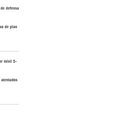
 de defensa
so de plan
El Hombre eterno | Parte 2
r misil S-
y atentados
CGRI de Irán asesta duros golpes a EEUU
con ataque simultáneo en Asia Occidental |
Detrás de la Razón