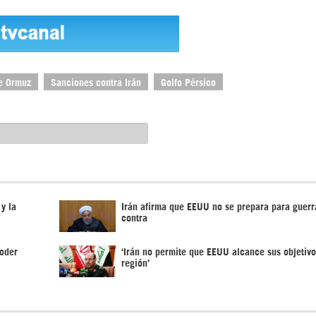
e Ormuz
Sanciones contra Irán
Golfo Pérsico
y la
Irán afirma que EEUU no se prepara para guerr
contra
poder
‘Irán no permite que EEUU alcance sus objetivo
región’