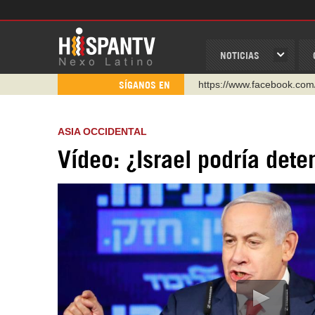
NOTICIAS
https://www.facebook.com
SÍGANOS EN
https://www.youtube.com/
http://twitter.com/nexo_lat
ASIA OCCIDENTAL
https://t.me/hispantvcanal
Vídeo: ¿Israel podría dete
https://urmedium.com/c/h
WhatsApp y Viber: +98 92
Instagram como: hispan_t