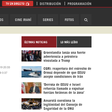
TV EN DIRECTO
DISTRIBUCIÓN
PROGRAMACIÓN
HispanTV
OS
CINE IRANÍ
SERIES
FOTOS
ÚLTIMAS NOTICIAS
LO MÁS LEÍDO
Groenlandia lanza una fuerte
advertencia a petrolera
vinculada a Trump
19 20:33
CGRI: reapertura del estrecho de
9 0:37
Ormuz depende de que EEUU
acepte condiciones de Irán
‘Derrota de EEUU e Israel
refuerza llamado a expulsar
fuerzas foráneas de la zona’
Ansarolá cuestiona la
legitimidad del Consejo de
Seguridad de la ONU