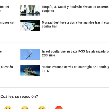
lto del
Turquía, A. Saudí y Pakistán firman un acuerdo
s
conjunto
nsiones con
Mossad destituye a dos altos mandos tras fraca
contra Irán
de
Israel oculta que su caza F-35 fue alcanzado po
200 sirio
 cuestión
‘Judíos estaban detrás de naufragio de Titanic 
11-S’