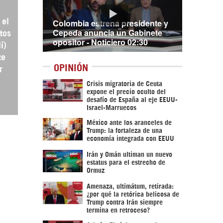
Colombia estrena presidente y
 el
Cepeda anuncia un Gabinete
tos
opositor - Noticiero 02:30
í)
te
OPINIÓN
r
Crisis migratoria de Ceuta
expone el precio oculto del
desafío de España al eje EEUU-
Israel-Marruecos
México ante los aranceles de
Trump: la fortaleza de una
economía integrada con EEUU
Irán y Omán ultiman un nuevo
estatus para el estrecho de
Ormuz
Amenaza, ultimátum, retirada:
¿por qué la retórica belicosa de
Trump contra Irán siempre
termina en retroceso?