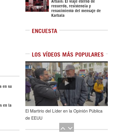
Arbaín: El viaje eterno de
recuerdo, resistencia y
renacimiento del mensaje de
Karbala
ENCUESTA
LOS VÍDEOS MÁS POPULARES
1
de
5
a en su
s en la
El Martirio del Líder en la Opinión Pública
de EEUU