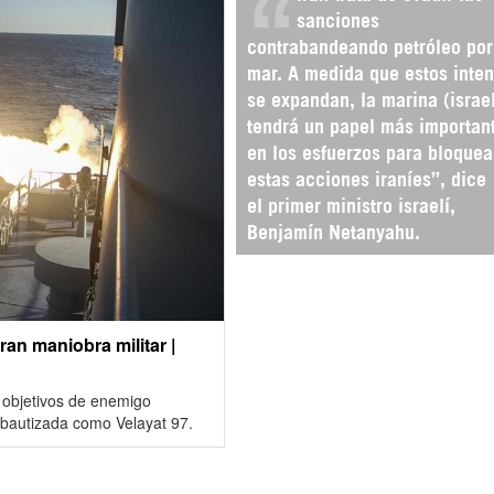
sanciones
contrabandeando petróleo por
mar. A medida que estos inten
se expandan, la marina (israel
tendrá un papel más importan
en los esfuerzos para bloquea
estas acciones iraníes”, dice
el primer ministro israelí,
Benjamín Netanyahu.
ran maniobra militar |
 objetivos de enemigo
 bautizada como Velayat 97.