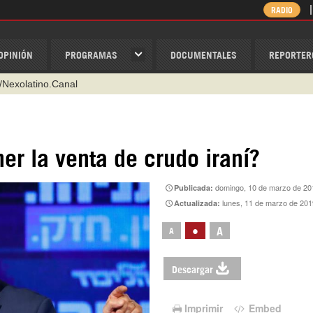
RADIO
OPINIÓN
PROGRAMAS
DOCUMENTALES
REPORTER
/Nexolatino.Canal
@nexo_latino
ino
ner la venta de crudo iraní?
ispantv
domingo, 10 de marzo de 20
Publicada:
1 79 29 404
lunes, 11 de marzo de 201
Actualizada:
v
•
A
A
Descargar
Imprimir
Embed