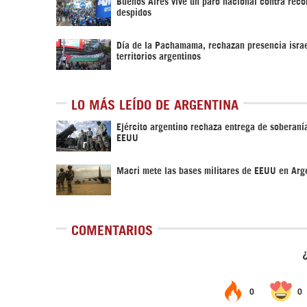
Buenos Aires vive un paro nacional contra reco
despidos
Día de la Pachamama, rechazan presencia israe
territorios argentinos
LO MÁS LEÍDO DE ARGENTINA
Ejército argentino rechaza entrega de soberanía
EEUU
Macri mete las bases militares de EEUU en Arg
COMENTARIOS