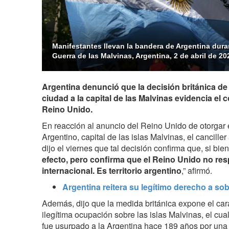
Manifestantes llevan la bandera de Argentina duran
Guerra de las Malvinas, Argentina, 2 de abril de 20
Argentina denunció que la decisión británica de
ciudad a la capital de las Malvinas evidencia el
Reino Unido.
En reacción al anuncio del Reino Unido de otorgar 
Argentino, capital de las islas Malvinas, el cancille
dijo el viernes que tal decisión confirma que, si bien 
efecto, pero confirma que el Reino Unido no res
internacional. Es territorio argentino
,” afirmó.
Argentina reitera su legítimo derecho a so
Además, dijo que la medida británica expone el carác
ilegítima ocupación sobre las islas Malvinas, el cual,
fue usurpado a la Argentina hace 189 años por una i