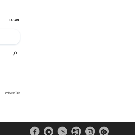


