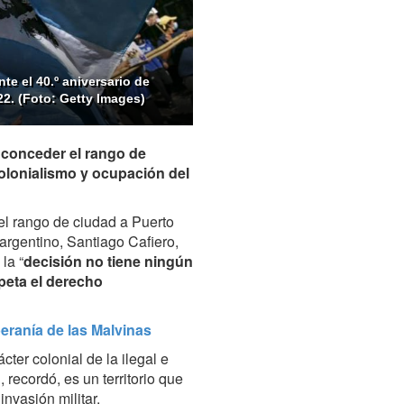
te el 40.º aniversario de
22. (Foto: Getty Images)
 conceder el rango de
 colonialismo y ocupación del
el rango de ciudad a Puerto
r argentino, Santiago Cafiero,
la “
decisión no tiene ningún
peta el derecho
beranía de las Malvinas
ter colonial de la ilegal e
 recordó, es un territorio que
nvasión militar.