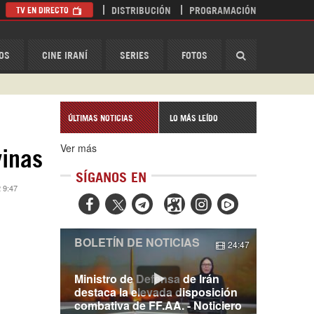
TV EN DIRECTO
DISTRIBUCIÓN
PROGRAMACIÓN
HispanTV
OS
CINE IRANÍ
SERIES
FOTOS
ÚLTIMAS NOTICIAS
LO MÁS LEÍDO
Ver más
vinas
SÍGANOS EN
 9:47



BOLETÍN DE NOTICIAS
24:47
Ministro de Defensa de Irán
destaca la elevada disposición
combativa de FF.AA. - Noticiero