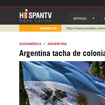
NOTICIAS
https://www.youtube.com/
SÍGANOS EN
http://twitter.com/nexo_lat
https://t.me/hispantvcanal
SUDAMÉRICA
/
ARGENTINA
https://urmedium.com/c/h
Argentina tacha de coloni
WhatsApp y Viber: +98 92
Instagram como: hispan_t
https://www.facebook.com