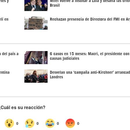
rtes y
Milei vuelve a insultar a Lula y desafía las crít
Brasil
lí en
Rechazan presencia de Directora del FMI en Ar
 del país a
6 casos en 15 meses: Macri, el presidente co
causas judiciales
entina
Desvelan una ‘campaña anti-Kirchner’ arranca
Londres