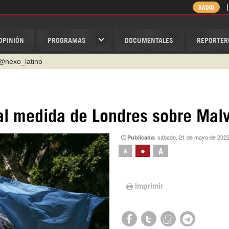
RADIO
OPINIÓN
PROGRAMAS
DOCUMENTALES
REPORTER
@nexo_latino
ino
ispantv
al medida de Londres sobre Mal
1 79 29 404
sábado, 21 de mayo de 2022
Publicada:
v
•
A
A
/Nexolatino.Canal
Imprimir