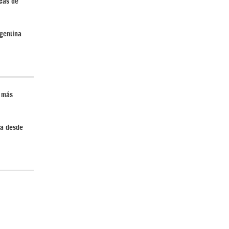
icas de
Irán pide “tolerancia cero” ante ataques
contra instalaciones nucleares | Detrás de
gentina
la Razón
n más
da desde
“Cobarde crimen de guerra”: Irán denuncia
ataque de EEUU a su hospital infantil |
Detrás de la Razón