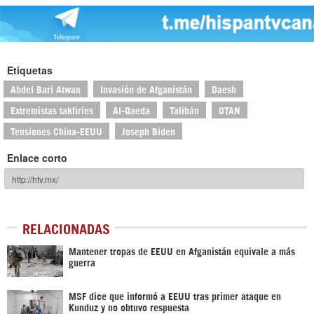
Etiquetas
Abdel Bari Atwan
Invasión de Afganistán
Daesh
Extremistas takfiríes
Al-Qaeda
Talibán
OTAN
Tensiones China-EEUU
Joseph Biden
Enlace corto
RELACIONADAS
Mantener tropas de EEUU en Afganistán equivale a más
guerra
MSF dice que informó a EEUU tras primer ataque en
Kunduz y no obtuvo respuesta