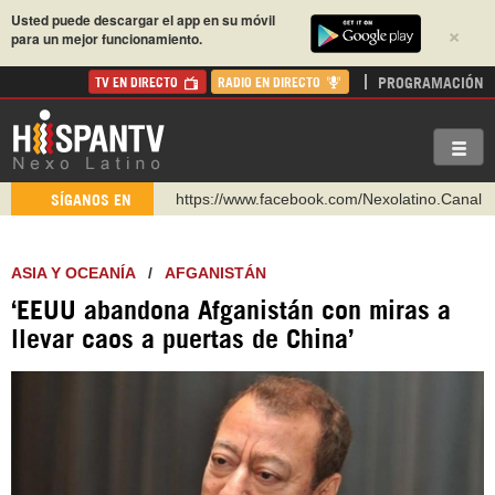
Usted puede descargar el app en su móvil
×
para un mejor funcionamiento.
PROGRAMACIÓN
TV EN DIRECTO
RADIO EN DIRECTO
https://www.facebook.com/Nexolatino.Canal
SÍGANOS EN
https://www.youtube.com/@nexo_latino
http://twitter.com/nexo_latino
ASIA Y OCEANÍA
/
AFGANISTÁN
https://t.me/hispantvcanal
‘EEUU abandona Afganistán con miras a
https://urmedium.com/c/hispantv
llevar caos a puertas de China’
WhatsApp y Viber: +98 921 79 29 404
Instagram como: hispan_tv