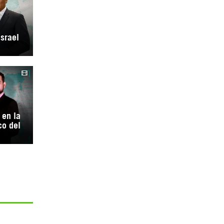
Israel
 en la
co del