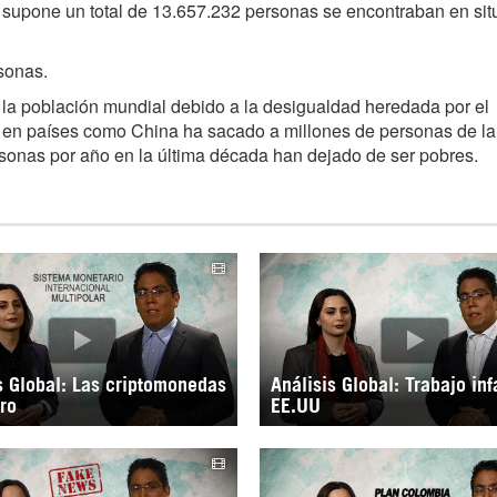
ue supone un total de 13.657.232 personas se encontraban en si
sonas.
a la población mundial debido a la desigualdad heredada por el
o en países como China ha sacado a millones de personas de la
rsonas por año en la última década han dejado de ser pobres.
s Global: Las criptomonedas
Análisis Global: Trabajo inf
tro
EE.UU