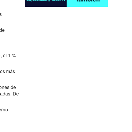
s
 de
Irán pide “tolerancia cero” ante ataques
contra instalaciones nucleares | Detrás de
, el 1 %
la Razón
dos más
lones de
cadas. De
erno
¿Cómo será el Golfo Pérsico sin EEUU?