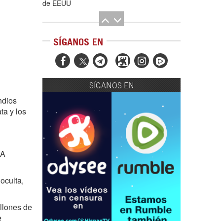
de EEUU
SÍGANOS EN



SÍGANOS EN
El Hombre eterno | Parte 2
ndios
ta y los
LA
oculta,
CGRI de Irán asesta duros golpes a EEUU
con ataque simultáneo en Asia Occidental |
Detrás de la Razón
llones de
e