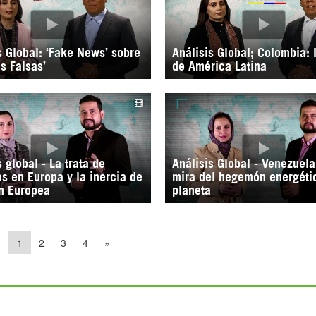
s Global: ‘Fake News’ sobre
Análisis Global; Colombia: 
as Falsas’
de América Latina
s global - La trata de
Análisis Global - Venezuela
s en Europa y la inercia de
mira del hegemón energéti
n Europea
planeta
«
1
2
3
4
»