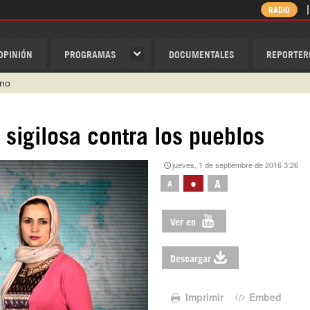
RADIO
OPINIÓN
PROGRAMAS
DOCUMENTALES
REPORTER
ino
ispantv
a sigilosa contra los pueblos
1 79 29 404
jueves, 1 de septiembre de 2016 3:26
v
•
A
A
/Nexolatino.Canal
@nexo_latino
Ver en
Descargar
Imprimir
Embed