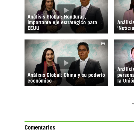
Análisis Global: Honduras,
importante eje estratégico para
Análisi
EEUU
‘Notici
Análisi
Análisis Global: China y su poderío
persona
económico
la Unió
Comentarios