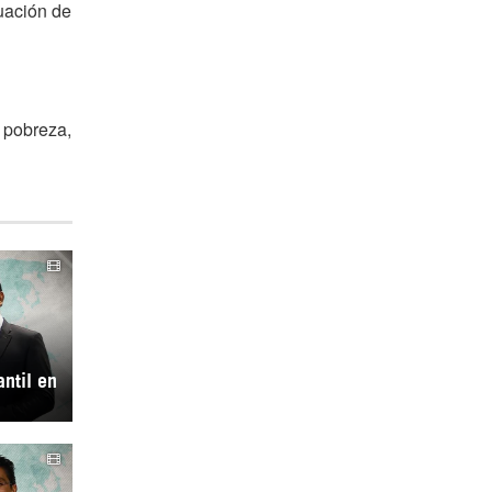
tuación de
 pobreza,
antil en