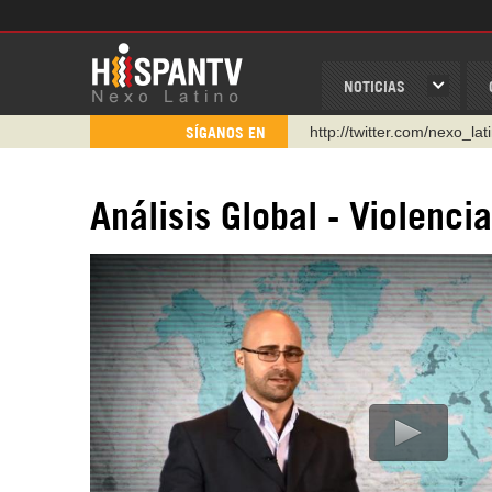
NOTICIAS
http://twitter.com/nexo_lat
SÍGANOS EN
https://t.me/hispantvcanal
https://urmedium.com/c/h
Análisis Global - Violenci
WhatsApp y Viber: +98 92
Instagram como: hispan_t
https://www.facebook.com
https://www.youtube.com/