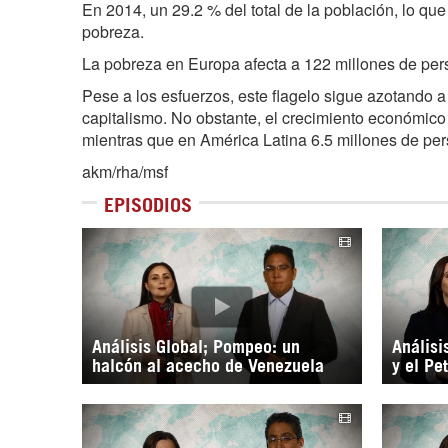
En 2014, un 29.2 % del total de la población, lo q
pobreza.
La pobreza en Europa afecta a 122 millones de per
Pese a los esfuerzos, este flagelo sigue azotando 
capitalismo. No obstante, el crecimiento económic
mientras que en América Latina 6.5 millones de pe
akm/rha/msf
EPISODIOS
Análisis Global; Pompeo: un
Análisi
halcón al acecho de Venezuela
y el Pe