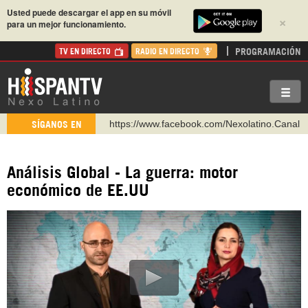
Usted puede descargar el app en su móvil
×
para un mejor funcionamiento.
PROGRAMACIÓN
TV EN DIRECTO
RADIO EN DIRECTO
https://www.facebook.com/Nexolatino.Canal
SÍGANOS EN
https://www.youtube.com/@nexo_latino
http://twitter.com/nexo_latino
https://t.me/hispantvcanal
Análisis Global - La guerra: motor
económico de EE.UU
https://urmedium.com/c/hispantv
WhatsApp y Viber: +98 921 79 29 404
Instagram como: hispan_tv