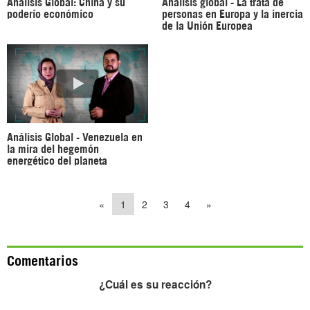
Análisis Global: China y su
Análisis global - La trata de
poderío económico
personas en Europa y la inercia
de la Unión Europea
Análisis Global - Venezuela en
la mira del hegemón
energético del planeta
«
1
2
3
4
»
Comentarios