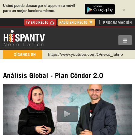
Usted puede descargar el app en su móvil
×
para un mejor funcionamiento.
PROGRAMACIÓN
TV EN DIRECTO
RADIO EN DIRECTO
https://www.youtube.com/@nexo_latino
SÍGANOS EN
http://twitter.com/nexo_latino
https://t.me/hispantvcanal
Análisis Global - Plan Cóndor 2.0
https://urmedium.com/c/hispantv
WhatsApp y Viber: +98 921 79 29 404
Instagram como: hispan_tv
https://www.facebook.com/Nexolatino.Canal