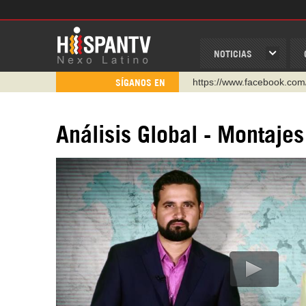
NOTICIAS
https://www.facebook.com
SÍGANOS EN
https://www.youtube.com/
http://twitter.com/nexo_lat
Análisis Global - Montaje
https://t.me/hispantvcanal
https://urmedium.com/c/h
WhatsApp y Viber: +98 92
Instagram como: hispan_t