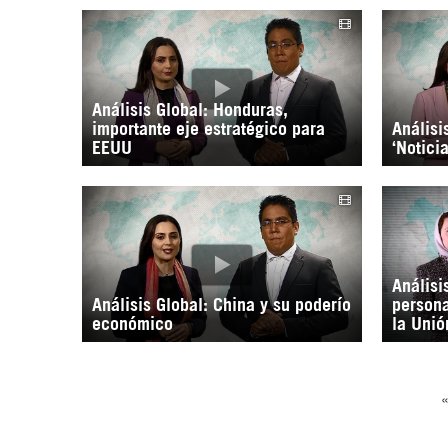
Análisis Global: Honduras,
importante eje estratégico para
Análisi
EEUU
‘Notici
Análisi
Análisis Global: China y su poderío
persona
económico
la Unió