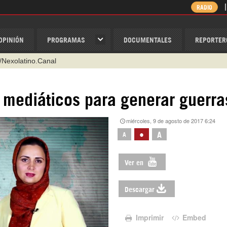
RADIO
OPINIÓN
PROGRAMAS
DOCUMENTALES
REPORTER
/Nexolatino.Canal
@nexo_latino
ino
s mediáticos para generar guerra
ispantv
miércoles, 9 de agosto de 2017 6:24
1 79 29 404
•
A
A
v
Ver en
Descargar
Imprimir
Embed