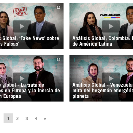
s Global: ‘Fake News’ sobre
Análisis Global; Colombia: 
as Falsas’
de América Latina
s global - La trata de
Análisis Global - Venezuela
s en Europa y la inercia de
mira del hegemón energéti
n Europea
planeta
«
1
2
3
4
»