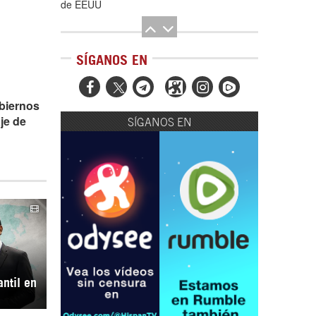
de EEUU
SÍGANOS EN



obiernos
je de
SÍGANOS EN
El Hombre eterno | Parte 2
CGRI de Irán asesta duros golpes a EEUU
con ataque simultáneo en Asia Occidental |
antil en
Detrás de la Razón