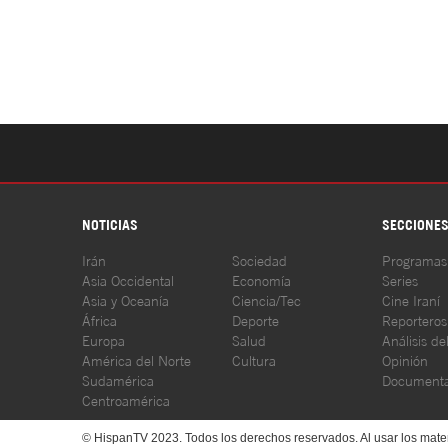
NOTICIAS
SECCIONE
Irán
Sociedad
Programas
Asia Occidental
Economía
Series
Asia y Oceanía
Ciencia/Tec
Cine Iraní
África
Deporte
Reporteros
Europa
Salud
Análisis de
América del Norte
Cultura
Opinión
Sudamérica
Documenta
Centroamérica
© HispanTV 2023. Todos los derechos reservados. Al usar los mater