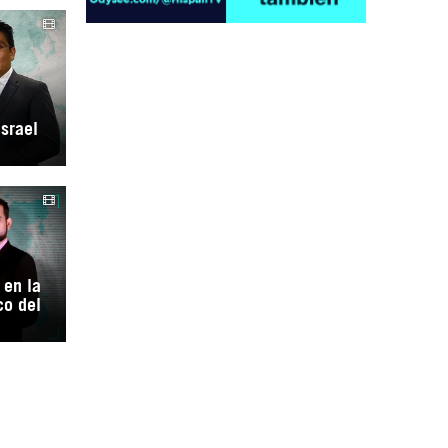
Israel
Irán pide “tolerancia cero” ante ataques
contra instalaciones nucleares | Detrás de
la Razón
 en la
co del
“Cobarde crimen de guerra”: Irán denuncia
ataque de EEUU a su hospital infantil |
Detrás de la Razón