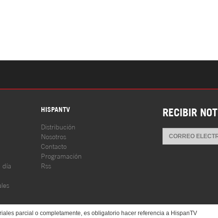
S
HISPANTV
RECIBIR NOT
Distribución
Nosotros
Contacto
Programación
l día
Rss
les
iales parcial o completamente, es obligatorio hacer referencia a HispanTV