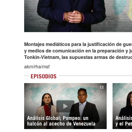
Montajes mediáticos para la justificación de gue
y medios de comunicación en la preparación y ju
Tonkin-Vietnam, las supuestas armas de destrucci
akm/rha/msf
EPISODIOS
Análisis Global; Pompeo: un
Análisi
halcón al acecho de Venezuela
y el Pe