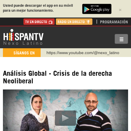
Usted puede descargar el app en su móvil
×
para un mejor funcionamiento.
PROGRAMACIÓN
TV EN DIRECTO
RADIO EN DIRECTO
https://www.youtube.com/@nexo_latino
SÍGANOS EN
http://twitter.com/nexo_latino
https://t.me/hispantvcanal
Análisis Global - Crisis de la derecha
https://urmedium.com/c/hispantv
Neoliberal
WhatsApp y Viber: +98 921 79 29 404
Instagram como: hispan_tv
https://www.facebook.com/Nexolatino.Canal