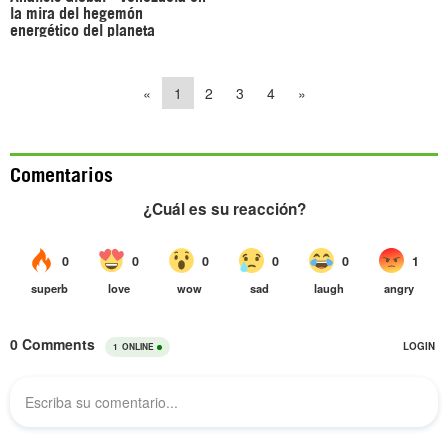
la mira del hegemón
energético del planeta
«
1
2
3
4
»
Comentarios