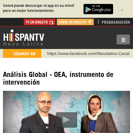
Usted puede descargar el app en su móvil
×
para un mejor funcionamiento.
PROGRAMACIÓN
TV EN DIRECTO
RADIO EN DIRECTO
https://www.facebook.com/Nexolatino.Canal
SÍGANOS EN
https://www.youtube.com/@nexo_latino
http://twitter.com/nexo_latino
Análisis Global - OEA, instrumento de
https://t.me/hispantvcanal
intervención
https://urmedium.com/c/hispantv
WhatsApp y Viber: +98 921 79 29 404
Instagram como: hispan_tv