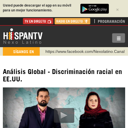
Usted puede descargar el app en su móvil
×
para un mejor funcionamiento.
PROGRAMACIÓN
TV EN DIRECTO
RADIO EN DIRECTO
https://www.youtube.com/@nexo_latino
SÍGANOS EN
http://twitter.com/nexo_latino
https://t.me/hispantvcanal
Análisis Global - Discriminación racial en
https://urmedium.com/c/hispantv
EE.UU.
WhatsApp y Viber: +98 921 79 29 404
Instagram como: hispan_tv
https://www.facebook.com/Nexolatino.Canal