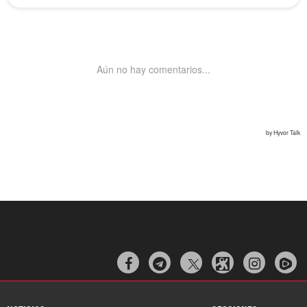


