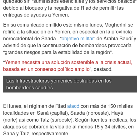
quedado sin “suministros esenciales y los servicios básicos”
debido al bloqueo y la negativa de Riad de permitir las
entregas de ayudas a Yemen.
En su comunicado emitido este mismo lunes, Mogherini se
refirió a la situación en Yemen, en especial en la provincia
noroccidental de Saada - “
objetivo militar
” de Arabia Saudí y
advirtió de que la continuación de bombardeos provocaría
“grandes riesgos para la estabilidad de la región”.
“
Yemen necesita una solución sostenible a la crisis actual,
basada en un consenso político amplio
”, destacó.
Las infraestructuras yemeníes destruidas en los
bombardeos saudíes
El lunes, el régimen de Riad
atacó
con más de 150 misiles
localidades en Saná (capital), Saada (noroeste), Hayá
(norte) así como Taiz (suroeste). Según fuentes médicas, los
ataques se cobraron la vida de al menos 15 y 34 civiles, en
Saná y Taiz, respectivamente.