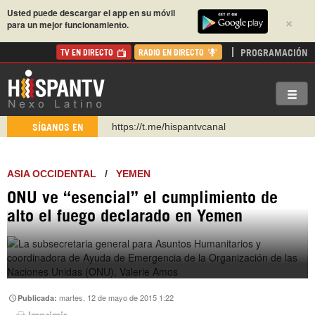
Usted puede descargar el app en su móvil
×
para un mejor funcionamiento.
PROGRAMACIÓN
TV EN DIRECTO
RADIO EN DIRECTO
https://t.me/hispantvcanal
SÍGANOS EN
https://urmedium.com/c/hispantv
WhatsApp y Viber: +98 921 79 29 404
Instagram como: hispan_tv
ASIA OCCIDENTAL
/
YEMEN
https://www.facebook.com/Nexolatino.Canal
ONU ve “esencial” el cumplimiento de
alto el fuego declarado en Yemen
https://www.youtube.com/@nexo_latino
http://twitter.com/nexo_latino
martes, 12 de mayo de 2015 1:22
Publicada:
Imprimir