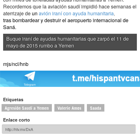
Recordemos que la aviación saudí impidió hace semanas el
aterrizaje de
un
avión iraní con ayuda humanitaria
,
tras
bombardear y destruir el aeropuerto internacional de
Saná.
Buque iraní de ayudas humanitarias que zarpó el 11 de
mayo de 2015 rumbo a Yemen
mjs/ncl/hnb
Etiquetas
Agresión Saudí a Yemen
Valerie Amos
Saada
Enlace corto