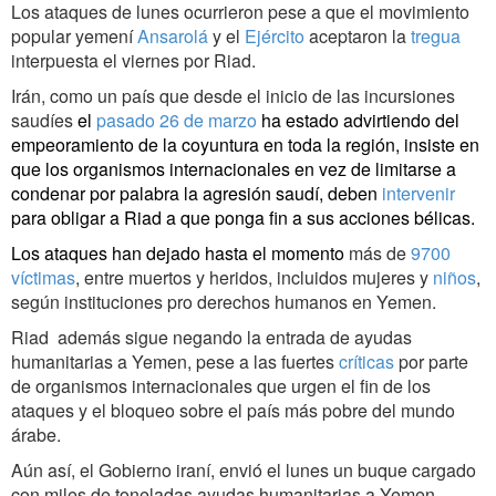
Los ataques de lunes ocurrieron pese a que el movimiento
popular yemení
Ansarolá
y el
Ejército
aceptaron la
tregua
interpuesta el viernes por Riad.
Irán, como un país que desde el inicio de las incursiones
saudíes
el
pasado 26 de marzo
ha estado advirtiendo del
empeoramiento de la coyuntura en toda la región, insiste en
que los organismos internacionales en vez de limitarse a
condenar por palabra la agresión saudí, deben
intervenir
para obligar a Riad a que ponga fin a sus acciones bélicas.
Los ataques han dejado hasta el momento
más de
9700
víctimas
, entre muertos y heridos, incluidos mujeres y
niños
,
según instituciones pro derechos humanos en Yemen.
Riad además sigue negando la entrada de ayudas
humanitarias a Yemen, pese a las fuertes
críticas
por parte
de organismos internacionales que urgen el fin de los
ataques y el bloqueo sobre el país más pobre del mundo
árabe.
Aún así, el Gobierno iraní, envió el lunes un buque cargado
con miles de toneladas ayudas humanitarias a Yemen.