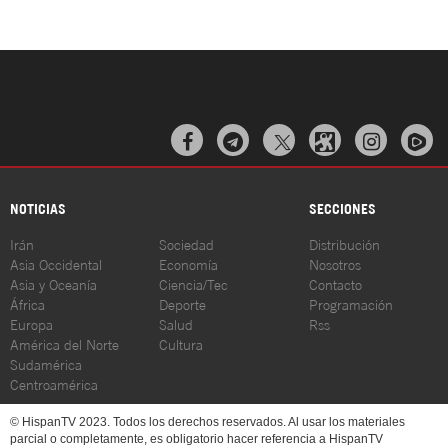



NOTICIAS
SECCIONES
Irán
Sociedad
Distribución
Asia Occidental
Economía
Nosotros
Asia y Oceanía
Ciencia/Tec
Contacto
África
Deporte
Programación
Europa
Salud
Rss
América del Norte
Cultura
Sudamérica
Centroamérica
© HispanTV 2023. Todos los derechos reservados. Al usar los materiales
parcial o completamente, es obligatorio hacer referencia a HispanTV