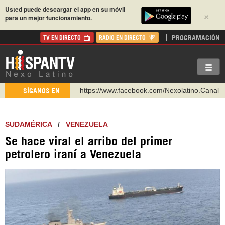
Usted puede descargar el app en su móvil
×
para un mejor funcionamiento.
PROGRAMACIÓN
TV EN DIRECTO
RADIO EN DIRECTO
https://www.facebook.com/Nexolatino.Canal
SÍGANOS EN
https://www.youtube.com/@nexo_latino
http://twitter.com/nexo_latino
SUDAMÉRICA
/
VENEZUELA
https://t.me/hispantvcanal
Se hace viral el arribo del primer
https://urmedium.com/c/hispantv
petrolero iraní a Venezuela
WhatsApp y Viber: +98 921 79 29 404
Instagram como: hispan_tv