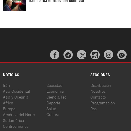
Irán marca el ritmo del conflicto



NOTICIAS
SECCIONES
Irán
Sociedad
Distribución
Asia Occidental
Economía
Nosotros
Asia y Oceanía
Ciencia/Tec
Contacto
África
Deporte
Programación
Europa
Salud
Rss
América del Norte
Cultura
Sudamérica
Centroamérica