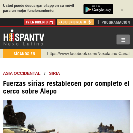
Usted puede descargar el app en su móvil
×
para un mejor funcionamiento.
PROGRAMACIÓN
TV EN DIRECTO
RADIO EN DIRECTO
https://www.facebook.com/Nexolatino.Canal
SÍGANOS EN
https://www.youtube.com/@nexo_latino
http://twitter.com/nexo_latino
https://t.me/hispantvcanal
ASIA OCCIDENTAL
/
SIRIA
https://urmedium.com/c/hispantv
Fuerzas sirias restablecen por completo el
WhatsApp y Viber: +98 921 79 29 404
cerco sobre Alepo
Instagram como: hispan_tv