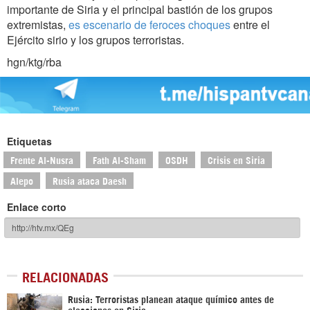
importante de Siria y el principal bastión de los grupos
extremistas,
es escenario de feroces choques
entre el
Ejército sirio y los grupos terroristas.
hgn/ktg/rba
Etiquetas
Frente Al-Nusra
Fath Al-Sham
OSDH
Crisis en Siria
Alepo
Rusia ataca Daesh
Enlace corto
RELACIONADAS
Rusia: Terroristas planean ataque químico antes de
elecciones en Siria