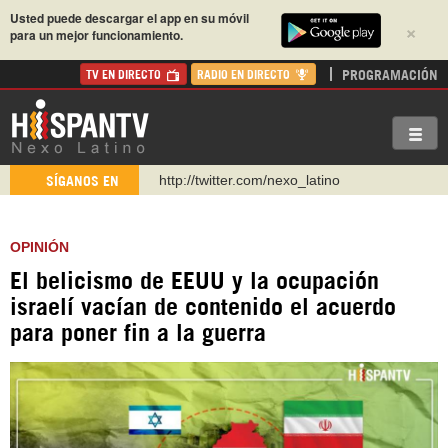
Usted puede descargar el app en su móvil
×
para un mejor funcionamiento.
PROGRAMACIÓN
TV EN DIRECTO
RADIO EN DIRECTO
http://twitter.com/nexo_latino
SÍGANOS EN
https://t.me/hispantvcanal
https://urmedium.com/c/hispantv
OPINIÓN
WhatsApp y Viber: +98 921 79 29 404
El belicismo de EEUU y la ocupación
Instagram como: hispan_tv
israelí vacían de contenido el acuerdo
https://www.facebook.com/Nexolatino.Canal
para poner fin a la guerra
https://www.youtube.com/@nexo_latino