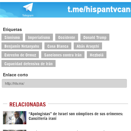
Etiquetas
Sionismo
Imperialismo
Occidente
Donald Trump
Benjamín Netanyahu
Casa Blanca
Abás Araqchi
Estrecho de Ormuz
Sanciones contra Irán
Hezbolá
Capacidad defensiva de Irán
Enlace corto
RELACIONADAS
“Apologistas” de Israel son cómplices de sus crímenes:
Cancillería iraní