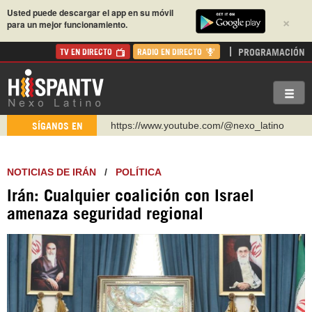
Usted puede descargar el app en su móvil
×
para un mejor funcionamiento.
PROGRAMACIÓN
TV EN DIRECTO
RADIO EN DIRECTO
https://www.youtube.com/@nexo_latino
SÍGANOS EN
http://twitter.com/nexo_latino
https://t.me/hispantvcanal
NOTICIAS DE IRÁN
/
POLÍTICA
https://urmedium.com/c/hispantv
Irán: Cualquier coalición con Israel
WhatsApp y Viber: +98 921 79 29 404
amenaza seguridad regional
Instagram como: hispan_tv
https://www.facebook.com/Nexolatino.Canal