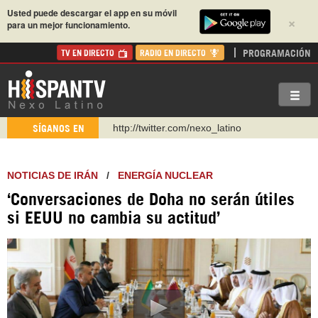
Usted puede descargar el app en su móvil
×
para un mejor funcionamiento.
PROGRAMACIÓN
TV EN DIRECTO
RADIO EN DIRECTO
http://twitter.com/nexo_latino
SÍGANOS EN
https://t.me/hispantvcanal
https://urmedium.com/c/hispantv
NOTICIAS DE IRÁN
/
ENERGÍA NUCLEAR
WhatsApp y Viber: +98 921 79 29 404
‘Conversaciones de Doha no serán útiles
Instagram como: hispan_tv
si EEUU no cambia su actitud’
https://www.facebook.com/Nexolatino.Canal
https://www.youtube.com/@nexo_latino