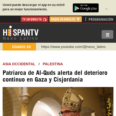
Usted puede descargar el app en su móvil
×
para un mejor funcionamiento.
PROGRAMACIÓN
TV EN DIRECTO
RADIO EN DIRECTO
https://www.youtube.com/@nexo_latino
SÍGANOS EN
http://twitter.com/nexo_latino
https://t.me/hispantvcanal
ASIA OCCIDENTAL
/
PALESTINA
https://urmedium.com/c/hispantv
Patriarca de Al-Quds alerta del deterioro
WhatsApp y Viber: +98 921 79 29 404
continuo en Gaza y Cisjordania
Instagram como: hispan_tv
https://www.facebook.com/Nexolatino.Canal