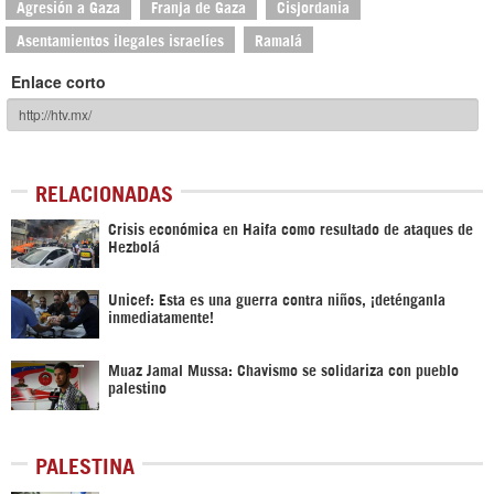
Agresión a Gaza
Franja de Gaza
Cisjordania
Asentamientos ilegales israelíes
Ramalá
Enlace corto
RELACIONADAS
Crisis económica en Haifa como resultado de ataques de
Hezbolá
Unicef: Esta es una guerra contra niños, ¡deténganla
inmediatamente!
Muaz Jamal Mussa: Chavismo se solidariza con pueblo
palestino
PALESTINA